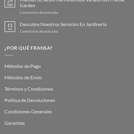
29
Verano
Ago
Garden
Fransagaming!
para
en
Comentarios desactivados
Cuidar
Mantén
tus
tu
Descubre Nuestros Servicios En Jardinería
Plantas
11
Jardín
Jul
en
Comentarios desactivados
Hermoso
Descubre
este
Nuestros
Verano
Servicios
¿POR QUÉ FRANSA?
con
En
Fransa
Jardinería
Garden
Métodos de Pago
Métodos de Envio
Términos y Condiciones
Política de Devoluciones
Condiciones Generales
Garantías