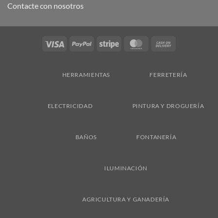
Contacte con nosotros
Visa
PayPal
Stripe
MasterCard
Cash
On
Delivery
HERRAMIENTAS
FERRETERÍA
ELECTRICIDAD
PINTURA Y DROGUERÍA
BAÑOS
FONTANERÍA
ILUMINACIÓN
AGRICULTURA Y GANADERÍA