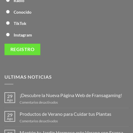
Radio
Conocido
TikTok
Instagram
ULTIMAS NOTICIAS
¡Descubre la Nueva Página Web de Fransagaming!
29
Ago
en
Comentarios desactivados
¡Descubre
la
Productos de Verano para Cuidar tus Plantas
29
Nueva
Ago
en
Comentarios desactivados
Página
Productos
Web
de
Mantén tu Jardín Hermoso este Verano con Fransa
de