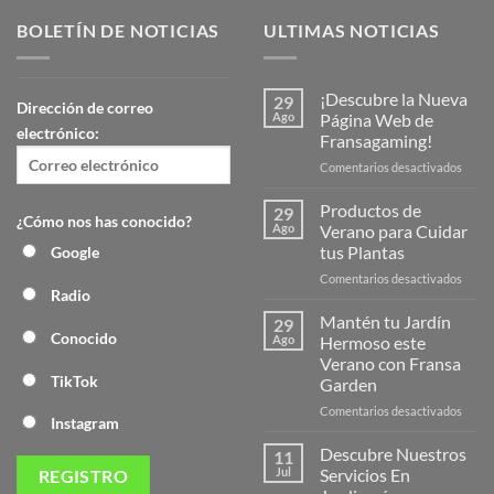
BOLETÍN DE NOTICIAS
ULTIMAS NOTICIAS
¡Descubre la Nueva
29
Dirección de correo
Ago
Página Web de
electrónico:
Fransagaming!
en
Comentarios desactivados
¡Desc
la
Productos de
29
¿Cómo nos has conocido?
Nuev
Ago
Verano para Cuidar
Págin
tus Plantas
Google
Web
en
Comentarios desactivados
de
Radio
Produ
Frans
de
Mantén tu Jardín
29
Veran
Conocido
Ago
Hermoso este
para
Verano con Fransa
Cuida
TikTok
Garden
tus
Plant
en
Comentarios desactivados
Instagram
Mant
tu
Descubre Nuestros
11
Jardín
Jul
Servicios En
Herm