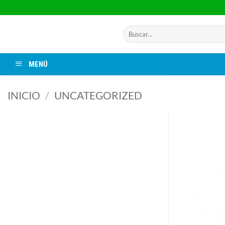
Saltar
al
contenido
Buscar
por:
MENÚ
INICIO
/
UNCATEGORIZED