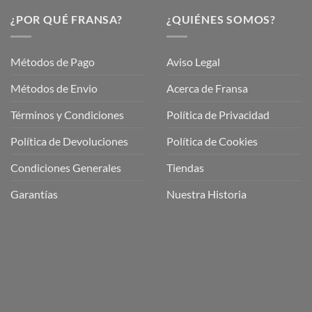
¿POR QUÉ FRANSA?
¿QUIÉNES SOMOS?
Métodos de Pago
Aviso Legal
Métodos de Envio
Acerca de Fransa
Términos y Condiciones
Política de Privacidad
ubre
Política de Devoluciones
Política de Cookies
a
a
Condiciones Generales
Tiendas
ctos
agaming!
Garantías
Nuestra Historia
o
r
as
én
oso