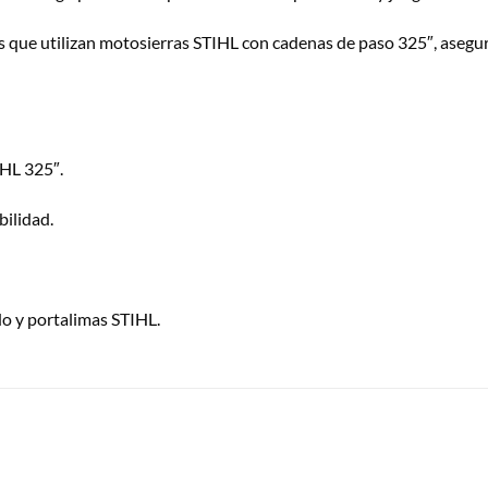
es que utilizan motosierras STIHL con cadenas de paso 325″, asegura
HL 325″.
ilidad.
do y portalimas STIHL.