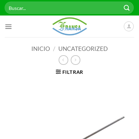
Saltar
Buscar
al
por:
contenido
INICIO
/
UNCATEGORIZED
FILTRAR