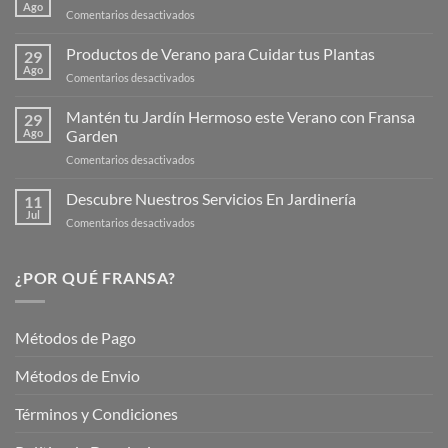
Ago
en
Comentarios desactivados
¡Descubre
la
Productos de Verano para Cuidar tus Plantas
29
Nueva
Ago
en
Comentarios desactivados
Página
Productos
Web
de
Mantén tu Jardín Hermoso este Verano con Fransa
de
29
Verano
Ago
Garden
Fransagaming!
para
en
Comentarios desactivados
Cuidar
Mantén
tus
tu
Descubre Nuestros Servicios En Jardinería
Plantas
11
Jardín
Jul
en
Comentarios desactivados
Hermoso
Descubre
este
Nuestros
Verano
Servicios
¿POR QUÉ FRANSA?
con
En
Fransa
Jardinería
Garden
Métodos de Pago
Métodos de Envio
Términos y Condiciones