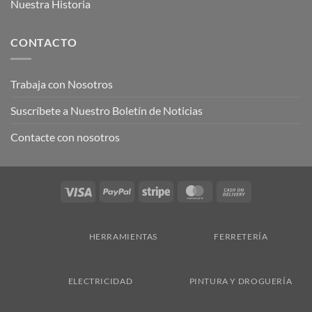
Nuestra Historia
CONTACTO
Trabaja con Nosotros
Suscríbete a Nuestro Boletín de Noticias
Contacte con nosotros
Visa
PayPal
Stripe
MasterCard
Cash
On
Delivery
HERRAMIENTAS
FERRETERÍA
ELECTRICIDAD
PINTURA Y DROGUERÍA