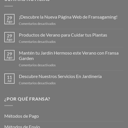
¡Descubre la Nueva Página Web de Fransagaming!
29
Ago
en
Comentarios desactivados
¡Descubre
la
Productos de Verano para Cuidar tus Plantas
29
Nueva
Ago
en
Comentarios desactivados
Página
Productos
Web
de
Mantén tu Jardín Hermoso este Verano con Fransa
de
29
Verano
Ago
Garden
Fransagaming!
para
en
Comentarios desactivados
Cuidar
Mantén
tus
tu
Descubre Nuestros Servicios En Jardinería
Plantas
11
Jardín
Jul
en
Comentarios desactivados
Hermoso
Descubre
este
Nuestros
Verano
Servicios
¿POR QUÉ FRANSA?
con
En
Fransa
Jardinería
Garden
Métodos de Pago
Métodos de Envio