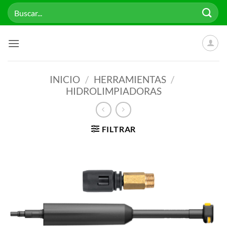
Saltar
Buscar
al
por:
contenido
INICIO
/
HERRAMIENTAS
/
HIDROLIMPIADORAS
FILTRAR