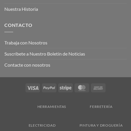
Nuestra Historia
CONTACTO
Trabaja con Nosotros
Suscríbete a Nuestro Boletín de Noticias
Contacte con nosotros
Visa
PayPal
Stripe
MasterCard
Cash
On
Delivery
HERRAMIENTAS
FERRETERÍA
ELECTRICIDAD
PINTURA Y DROGUERÍA