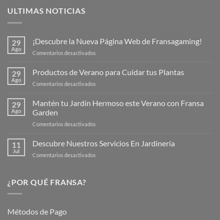
ULTIMAS NOTICIAS
¡Descubre la Nueva Página Web de Fransagaming!
29
Ago
en
Comentarios desactivados
¡Descubre
la
Productos de Verano para Cuidar tus Plantas
29
Nueva
Ago
en
Comentarios desactivados
Página
Productos
Web
de
Mantén tu Jardín Hermoso este Verano con Fransa
de
29
Verano
Ago
Garden
Fransagaming!
para
en
Comentarios desactivados
Cuidar
Mantén
tus
tu
Descubre Nuestros Servicios En Jardinería
Plantas
11
Jardín
Jul
en
Comentarios desactivados
Hermoso
Descubre
este
Nuestros
Verano
Servicios
¿POR QUÉ FRANSA?
con
En
Fransa
Jardinería
Garden
Métodos de Pago