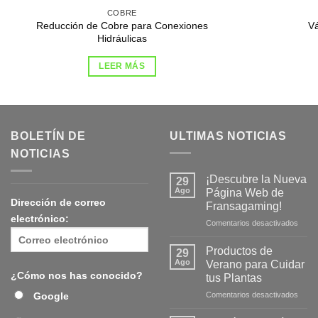
COBRE
Reducción de Cobre para Conexiones
Vá
Hidráulicas
LEER MÁS
BOLETÍN DE
ULTIMAS NOTICIAS
NOTICIAS
¡Descubre la Nueva
29
Ago
Página Web de
Dirección de correo
Fransagaming!
electrónico:
en
Comentarios desactivados
¡Desc
la
Productos de
29
Nuev
Ago
Verano para Cuidar
Págin
¿Cómo nos has conocido?
tus Plantas
Web
en
Google
Comentarios desactivados
de
Produ
Frans