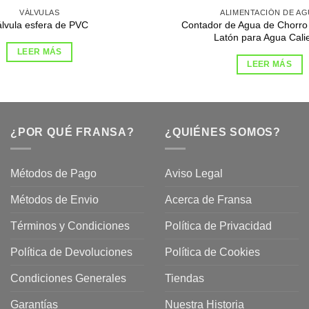
VÁLVULAS
ALIMENTACIÓN DE AG
Contador de Agua de Chorro 
lvula esfera de PVC
Latón para Agua Cali
LEER MÁS
LEER MÁS
¿POR QUÉ FRANSA?
¿QUIÉNES SOMOS?
Métodos de Pago
Aviso Legal
Métodos de Envio
Acerca de Fransa
Términos y Condiciones
Política de Privacidad
ubre
Política de Devoluciones
Política de Cookies
a
a
Condiciones Generales
Tiendas
ctos
agaming!
Garantías
Nuestra Historia