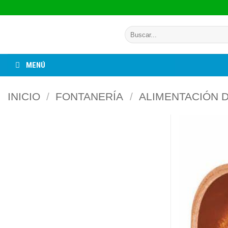
Saltar
al
Buscar
contenido
por:
MENÚ
INICIO
/
FONTANERÍA
/
ALIMENTACIÓN 