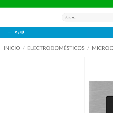
Saltar
al
contenido
Buscar
por:
MENÚ
INICIO
/
ELECTRODOMÉSTICOS
/
MICRO