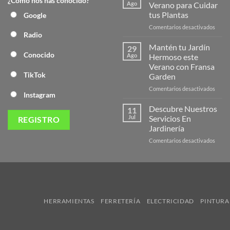
¿Cómo nos has conocido?
Nuev
Ago
Verano para Cuidar
Págin
tus Plantas
Google
Web
en
Comentarios desactivados
de
Radio
Produ
Frans
de
Mantén tu Jardín
29
Veran
Conocido
Ago
Hermoso este
para
Verano con Fransa
Cuida
TikTok
Garden
tus
Plant
en
Comentarios desactivados
Instagram
Mant
tu
Descubre Nuestros
11
Jardín
Jul
Servicios En
Herm
Jardinería
este
en
Comentarios desactivados
Veran
Descu
con
Nuest
Frans
Servic
Garde
En
Jardi
HERRAMIENTAS
FERRETERÍA
ELECTRICIDAD
PINTURA