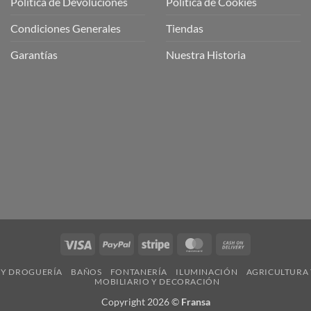
Política de Devoluciones
Política de Cookies
a
a
Condiciones Generales
Tiendas
ctos
agaming!
Garantías
Nuestra Historia
o
r
as
én
oso
o
bre
ros
a
ios
n
Visa
PayPal
Stripe
MasterCard
Cash
nería
On
 Y DROGUERÍA
BAÑOS
FONTANERÍA
ILUMINACIÓN
AGRICULTURA 
Delivery
MOBILIARIO Y DECORACIÓN
Copyright 2026 ©
Fransa