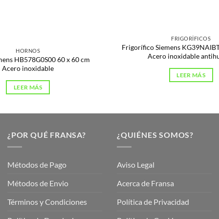
s
FRIGORÍFICOS
Frigorífico Siemens KG39NAIBT,
HORNOS
Acero inoxidable antihu
mens HB578G0S00 60 x 60 cm
Acero inoxidable
LEER MÁS
LEER MÁS
¿POR QUÉ FRANSA?
¿QUIÉNES SOMOS?
Métodos de Pago
Aviso Legal
Métodos de Envio
Acerca de Fransa
Términos y Condiciones
Política de Privacidad
ubre