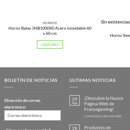
Sin existencia
HORNOS
Horno Balay 3HB1000X0 Acero inoxidable 60
x 60 cm
Horno Sie
LEER MÁS
BOLETÍN DE NOTICIAS
ULTIMAS NOTICIAS
¡Descubre la Nueva
29
Dirección de correo
Ago
Página Web de
electrónico:
Fransagaming!
en
Comentarios desactivados
¡Desc
la
Productos de
29