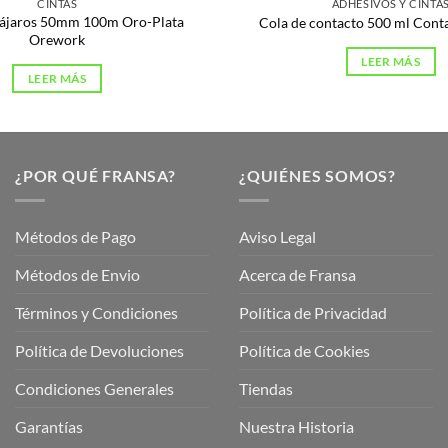
CINTAS
ADHESIVOS Y CINTA
pájaros 50mm 100m Oro-Plata
Cola de contacto 500 ml Cont
Orework
LEER MÁS
LEER MÁS
¿POR QUÉ FRANSA?
¿QUIÉNES SOMOS?
Métodos de Pago
Aviso Legal
Métodos de Envio
Acerca de Fransa
Términos y Condiciones
Política de Privacidad
ubre
Política de Devoluciones
Política de Cookies
a
a
Condiciones Generales
Tiendas
ctos
agaming!
Garantías
Nuestra Historia