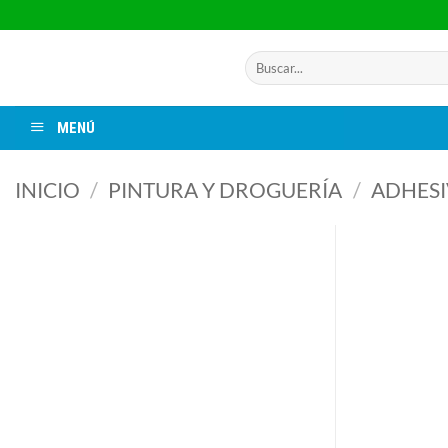
Saltar
al
contenido
Buscar
por:
MENÚ
INICIO
/
PINTURA Y DROGUERÍA
/
ADHESI