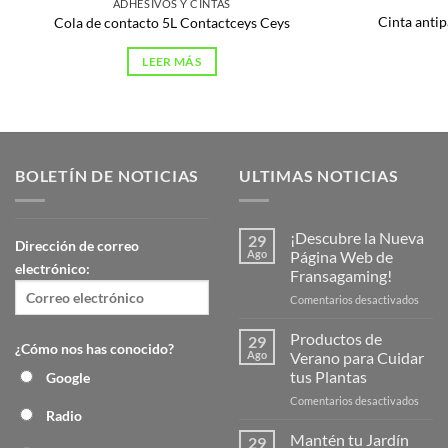
ADHESIVOS Y CINTAS
Cinta anti
Cola de contacto 5L Contactceys Ceys
LEER MÁS
BOLETÍN DE NOTICIAS
ULTIMAS NOTICIAS
¡Descubre la Nueva
29
Dirección de correo
Ago
Página Web de
electrónico:
Fransagaming!
en
Comentarios desactivados
¡Desc
la
Productos de
29
¿Cómo nos has conocido?
Nuev
Ago
Verano para Cuidar
Págin
tus Plantas
Google
Web
en
Comentarios desactivados
de
Radio
Produ
Frans
de
Mantén tu Jardín
29