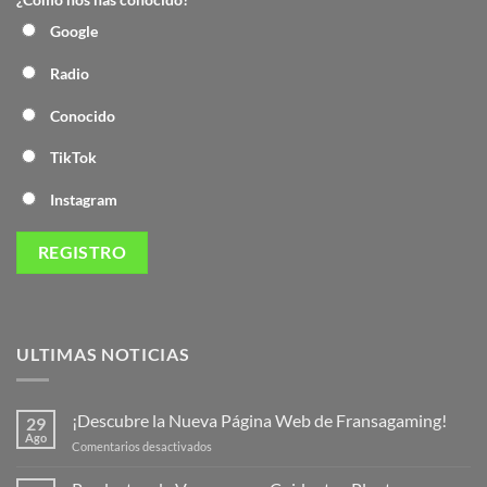
Google
Radio
Conocido
TikTok
Instagram
ULTIMAS NOTICIAS
¡Descubre la Nueva Página Web de Fransagaming!
29
Ago
en
Comentarios desactivados
¡Descubre
la