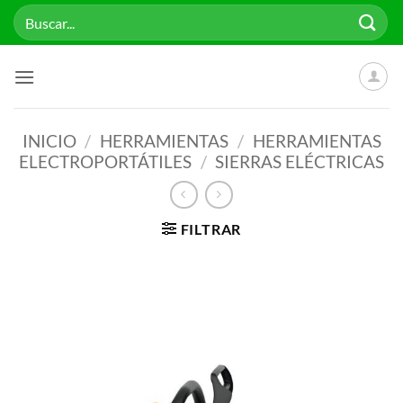
Saltar
Buscar
al
por:
contenido
INICIO
/
HERRAMIENTAS
/
HERRAMIENTAS
ELECTROPORTÁTILES
/
SIERRAS ELÉCTRICAS
FILTRAR