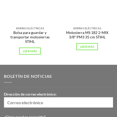
SIERRAS ELÉCTRICAS
SIERRAS ELÉCTRICAS
Bolsa para guardar y
Motosierra MS 182 2-MIX
transportar motosierras
3/8″ PM3 35 cm STIHL
STIHL
LEER MÁS
LEER MÁS
BOLETÍN DE NOTICIAS
Dirección de correo electrónico:
¿Cómo nos has conocido?