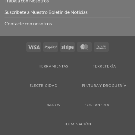
Trabaja con Nosotros
Suscríbete a Nuestro Boletín de Noticias
Contacte con nosotros
Visa
PayPal
Stripe
MasterCard
Cash
On
Delivery
HERRAMIENTAS
FERRETERÍA
ELECTRICIDAD
PINTURA Y DROGUERÍA
BAÑOS
FONTANERÍA
ILUMINACIÓN