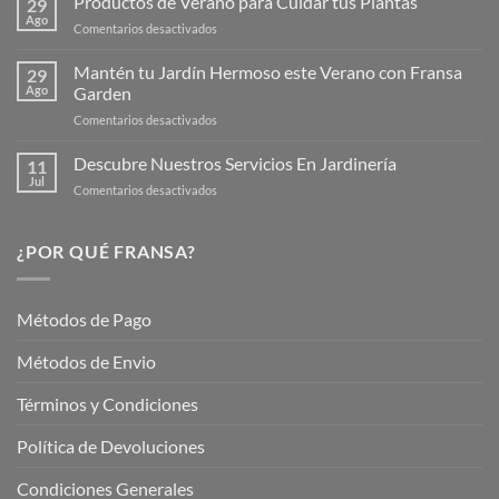
Productos de Verano para Cuidar tus Plantas
29
Nueva
Ago
en
Comentarios desactivados
Página
Productos
Web
de
Mantén tu Jardín Hermoso este Verano con Fransa
de
29
Verano
Ago
Garden
Fransagaming!
para
en
Comentarios desactivados
Cuidar
Mantén
tus
tu
Descubre Nuestros Servicios En Jardinería
Plantas
11
Jardín
Jul
en
Comentarios desactivados
Hermoso
Descubre
este
Nuestros
Verano
Servicios
¿POR QUÉ FRANSA?
con
En
Fransa
Jardinería
Garden
Métodos de Pago
Métodos de Envio
Términos y Condiciones
Política de Devoluciones
Condiciones Generales