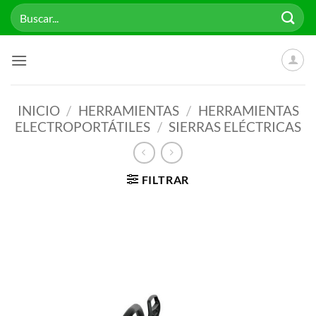
Saltar
Buscar
al
por:
contenido
INICIO
/
HERRAMIENTAS
/
HERRAMIENTAS
ELECTROPORTÁTILES
/
SIERRAS ELÉCTRICAS
FILTRAR