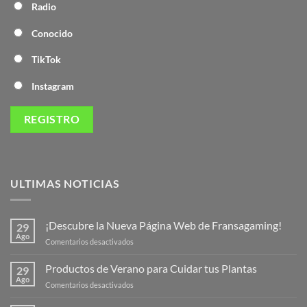
Radio
Conocido
TikTok
Instagram
ULTIMAS NOTICIAS
¡Descubre la Nueva Página Web de Fransagaming!
29
Ago
en
Comentarios desactivados
¡Descubre
la
Productos de Verano para Cuidar tus Plantas
29
Nueva
Ago
en
Comentarios desactivados
Página
Productos
Web