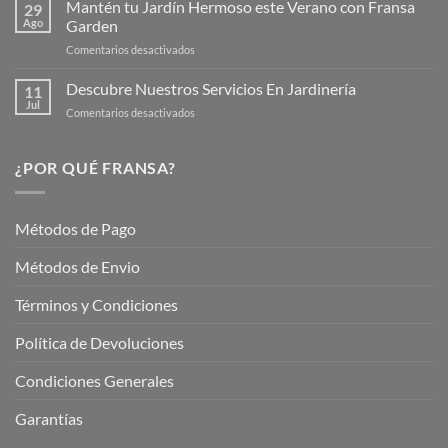
de
Mantén tu Jardín Hermoso este Verano con Fransa
de
29
Verano
Ago
Garden
Fransagaming!
para
en
Comentarios desactivados
Cuidar
Mantén
tus
tu
Descubre Nuestros Servicios En Jardinería
Plantas
11
Jardín
Jul
en
Comentarios desactivados
Hermoso
Descubre
este
Nuestros
Verano
Servicios
¿POR QUÉ FRANSA?
con
En
Fransa
Jardinería
Garden
Métodos de Pago
Métodos de Envio
Términos y Condiciones
Política de Devoluciones
Condiciones Generales
Garantías