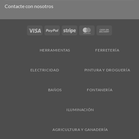
Contacte con nosotros
Visa
PayPal
Stripe
MasterCard
Cash
On
Delivery
HERRAMIENTAS
FERRETERÍA
ELECTRICIDAD
PINTURA Y DROGUERÍA
BAÑOS
FONTANERÍA
ILUMINACIÓN
AGRICULTURA Y GANADERÍA