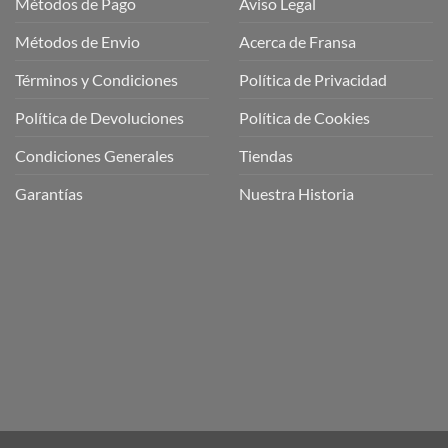
Métodos de Pago
Aviso Legal
Métodos de Envio
Acerca de Fransa
Términos y Condiciones
Política de Privacidad
ubre
Política de Devoluciones
Política de Cookies
a
a
Condiciones Generales
Tiendas
ctos
agaming!
Garantías
Nuestra Historia
o
r
as
én
oso
o
bre
ros
a
ios
n