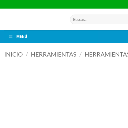
Saltar
al
contenido
Buscar
por:
MENÚ
INICIO
/
HERRAMIENTAS
/
HERRAMIENTAS