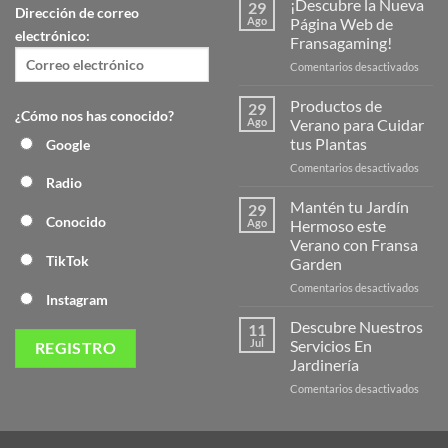
¡Descubre la Nueva
29
Dirección de correo
Ago
Página Web de
electrónico:
Fransagaming!
en
Comentarios desactivados
¡Desc
la
Productos de
29
¿Cómo nos has conocido?
Nuev
Ago
Verano para Cuidar
Págin
tus Plantas
Google
Web
en
Comentarios desactivados
de
Radio
Produ
Frans
de
Mantén tu Jardín
29
Veran
Conocido
Ago
Hermoso este
para
Verano con Fransa
Cuida
TikTok
Garden
tus
Plant
en
Comentarios desactivados
Instagram
Mant
tu
Descubre Nuestros
11
Jardín
Jul
Servicios En
Herm
Jardinería
este
en
Comentarios desactivados
Veran
Descu
con
Nuest
Frans
Servic
Garde