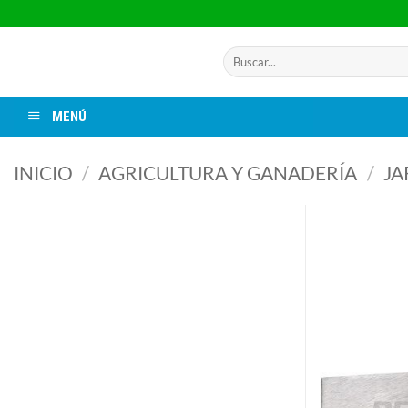
Saltar
al
contenido
Buscar
por:
MENÚ
INICIO
/
AGRICULTURA Y GANADERÍA
/
JA