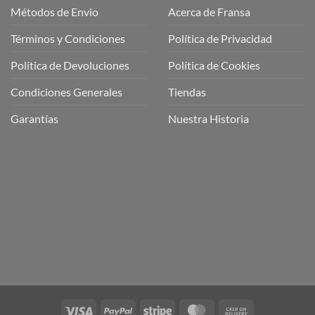
Métodos de Envio
Acerca de Fransa
Términos y Condiciones
Política de Privacidad
ubre
Política de Devoluciones
Política de Cookies
a
a
Condiciones Generales
Tiendas
ctos
agaming!
Garantías
Nuestra Historia
o
r
as
én
oso
o
bre
ros
a
ios
n
Visa
PayPal
Stripe
MasterCard
Cash
nería