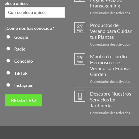
electrónico:
Fransagaming!
en
Comentarios desactivados
¡Desc
la
Productos de
29
¿Cómo nos has conocido?
Nuev
Ago
Verano para Cuidar
Págin
tus Plantas
Google
Web
en
Comentarios desactivados
de
Radio
Produ
Frans
de
Mantén tu Jardín
29
Veran
Conocido
Ago
Hermoso este
para
Verano con Fransa
Cuida
TikTok
Garden
tus
Plant
en
Comentarios desactivados
Instagram
Mant
tu
Descubre Nuestros
11
Jardín
Jul
Servicios En
Herm
Jardinería
este
en
Comentarios desactivados
Veran
Descu
con
Nuest
Frans
Servic
Garde
En
Jardi