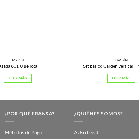
JARDÍN
JARDÍN
Azada 801-0 Bellota
Set básico Garden vertical –
LEER MÁS
LEER MÁS
¿POR QUÉ FRANSA?
¿QUIÉNES SOMOS?
Métodos de Pago
Aviso Legal