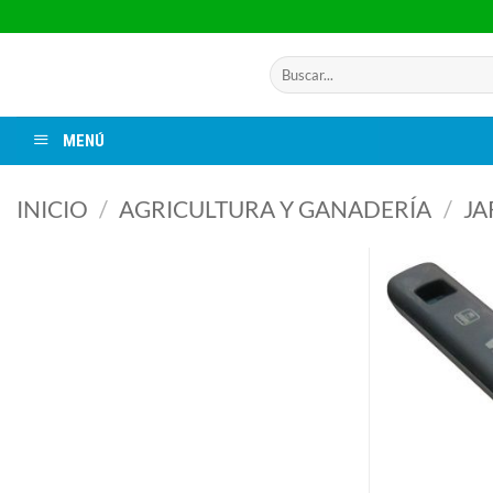
Saltar
al
contenido
Buscar
por:
MENÚ
INICIO
/
AGRICULTURA Y GANADERÍA
/
JA