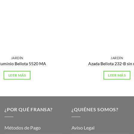
JARDÍN
JARDÍN
aluminio Bellota 5520 MA
Azada Bellota 232-B sin
LEER MÁS
LEER MÁS
¿POR QUÉ FRANSA?
¿QUIÉNES SOMOS?
Métodos de Pago
Aviso Legal