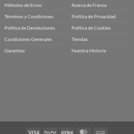
Métodos de Envio
Acerca de Fransa
Términos y Condiciones
Política de Privacidad
ubre
Política de Devoluciones
Política de Cookies
a
a
Condiciones Generales
Tiendas
ctos
agaming!
Garantías
Nuestra Historia
o
r
as
én
oso
o
bre
ros
a
ios
n
Visa
PayPal
Stripe
MasterCard
Cash
nería