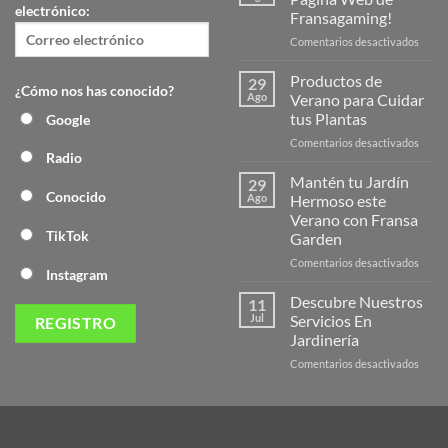
electrónico:
Fransagaming!
en
Comentarios desactivados
¡Desc
la
Productos de
29
¿Cómo nos has conocido?
Nuev
Ago
Verano para Cuidar
Págin
tus Plantas
Google
Web
en
Comentarios desactivados
de
Radio
Produ
Frans
de
Mantén tu Jardín
29
Veran
Conocido
Ago
Hermoso este
para
Verano con Fransa
Cuida
TikTok
Garden
tus
Plant
en
Comentarios desactivados
Instagram
Mant
tu
Descubre Nuestros
11
Jardín
Jul
Servicios En
Herm
Jardinería
este
en
Comentarios desactivados
Veran
Descu
con
Nuest
Frans
Servic
Garde
En
Jardi