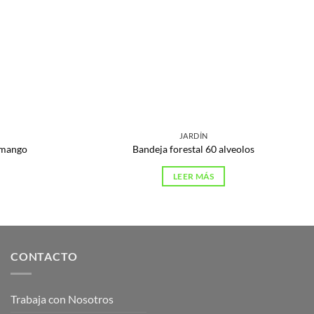
JARDÍN
 mango
Bandeja forestal 60 alveolos
LEER MÁS
CONTACTO
Trabaja con Nosotros