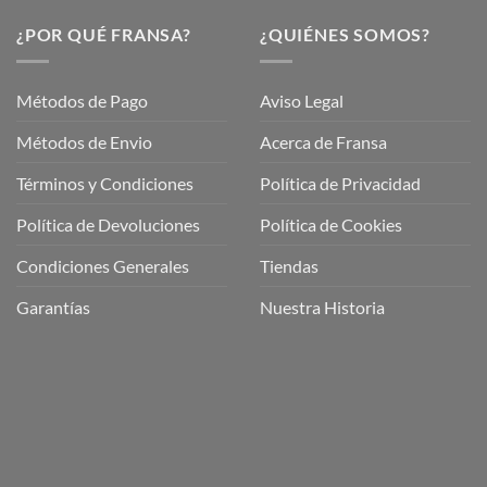
¿POR QUÉ FRANSA?
¿QUIÉNES SOMOS?
Métodos de Pago
Aviso Legal
Métodos de Envio
Acerca de Fransa
Términos y Condiciones
Política de Privacidad
ubre
Política de Devoluciones
Política de Cookies
a
a
Condiciones Generales
Tiendas
ctos
agaming!
Garantías
Nuestra Historia
o
r
as
én
oso