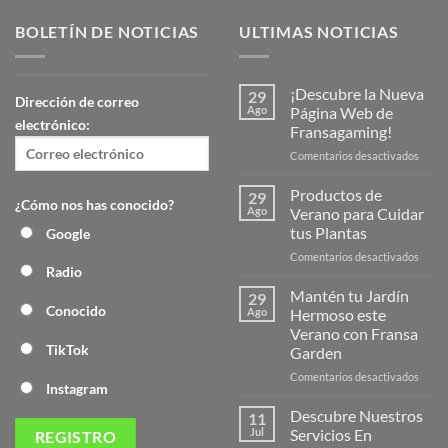
BOLETÍN DE NOTICIAS
ULTIMAS NOTICIAS
¡Descubre la Nueva
29
Dirección de correo
Ago
Página Web de
electrónico:
Fransagaming!
en
Comentarios desactivados
¡Desc
la
Productos de
29
¿Cómo nos has conocido?
Nuev
Ago
Verano para Cuidar
Págin
tus Plantas
Google
Web
en
Comentarios desactivados
de
Radio
Produ
Frans
de
Mantén tu Jardín
29
Veran
Conocido
Ago
Hermoso este
para
Verano con Fransa
Cuida
TikTok
Garden
tus
Plant
en
Comentarios desactivados
Instagram
Mant
tu
Descubre Nuestros
11
Jardín
Jul
Servicios En
Herm