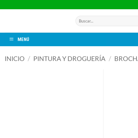
Saltar
al
contenido
Buscar
por:
MENÚ
INICIO
/
PINTURA Y DROGUERÍA
/
BROCHA