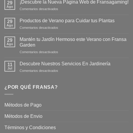
¡Descubre la Nueva Página Web de Fransagaming!
29
Ago
en
Comentarios desactivados
¡Descubre
la
Productos de Verano para Cuidar tus Plantas
29
Nueva
Ago
en
Comentarios desactivados
Página
Productos
Web
de
Mantén tu Jardín Hermoso este Verano con Fransa
de
29
Verano
Ago
Fransagaming!
Garden
para
en
Comentarios desactivados
Cuidar
Mantén
tus
tu
Plantas
Descubre Nuestros Servicios En Jardinería
11
Jardín
Jul
en
Comentarios desactivados
Hermoso
Descubre
este
Nuestros
Verano
Servicios
¿POR QUÉ FRANSA?
con
En
Fransa
Jardinería
Garden
Métodos de Pago
Métodos de Envio
Términos y Condiciones