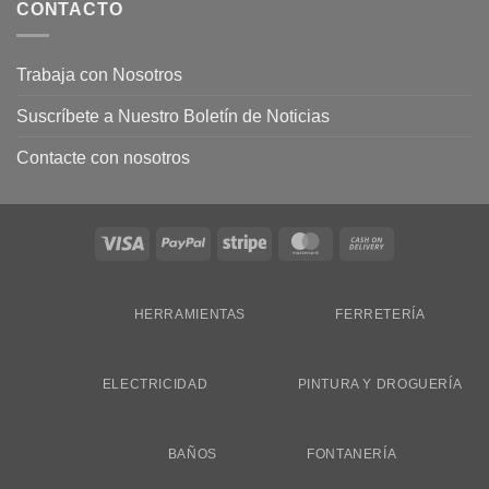
CONTACTO
Trabaja con Nosotros
Suscríbete a Nuestro Boletín de Noticias
Contacte con nosotros
Visa
PayPal
Stripe
MasterCard
Cash
On
Delivery
HERRAMIENTAS
FERRETERÍA
ELECTRICIDAD
PINTURA Y DROGUERÍA
BAÑOS
FONTANERÍA