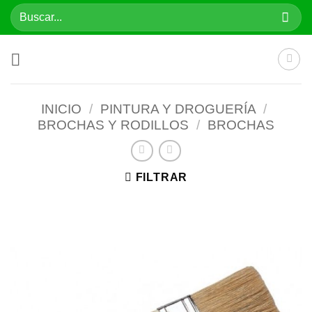
Saltar
Buscar
al
por:
contenido
INICIO
/
PINTURA Y DROGUERÍA
/
BROCHAS Y RODILLOS
/
BROCHAS
FILTRAR