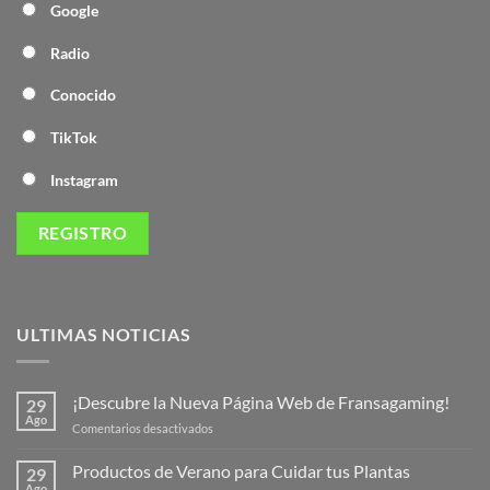
Google
Radio
Conocido
TikTok
Instagram
ULTIMAS NOTICIAS
¡Descubre la Nueva Página Web de Fransagaming!
29
Ago
en
Comentarios desactivados
¡Descubre
la
Productos de Verano para Cuidar tus Plantas
29
Nueva
Ago