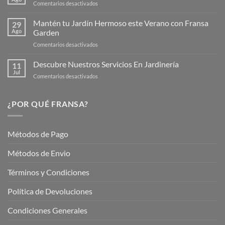
en
Comentarios desactivados
Página
Productos
Web
de
Mantén tu Jardín Hermoso este Verano con Fransa
de
29
Verano
Ago
Garden
Fransagaming!
para
en
Comentarios desactivados
Cuidar
Mantén
tus
tu
Descubre Nuestros Servicios En Jardinería
Plantas
11
Jardín
Jul
en
Comentarios desactivados
Hermoso
Descubre
este
Nuestros
Verano
Servicios
¿POR QUÉ FRANSA?
con
En
Fransa
Jardinería
Garden
Métodos de Pago
Métodos de Envio
Términos y Condiciones
Política de Devoluciones
Condiciones Generales