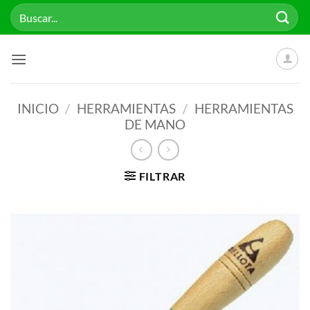
Saltar
Buscar
al
por:
contenido
INICIO
/
HERRAMIENTAS
/
HERRAMIENTAS
DE MANO
FILTRAR