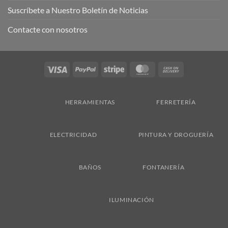
Suscríbete a Nuestro Boletín de Noticias
Contacte con nosotros
Visa
PayPal
Stripe
MasterCard
Cash
On
Delivery
HERRAMIENTAS
FERRETERÍA
ELECTRICIDAD
PINTURA Y DROGUERÍA
BAÑOS
FONTANERÍA
ILUMINACIÓN