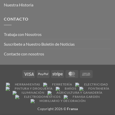
Nuestra Historia
CONTACTO
Trabaja con Nosotros
Suscríbete a Nuestro Boletín de Noticias
Contacte con nosotros
Visa
PayPal
Stripe
MasterCard
Cash
On
HERRAMIENTAS
FERRETERÍA
ELECTRICIDAD
Delivery
PINTURA Y DROGUERÍA
BAÑOS
FONTANERÍA
ILUMINACIÓN
AGRICULTURA Y GANADERÍA
ELECTRODOMÉSTICOS
FRANSA GARDEN
MOBILIARIO Y DECORACIÓN
Copyright 2026 ©
Fransa