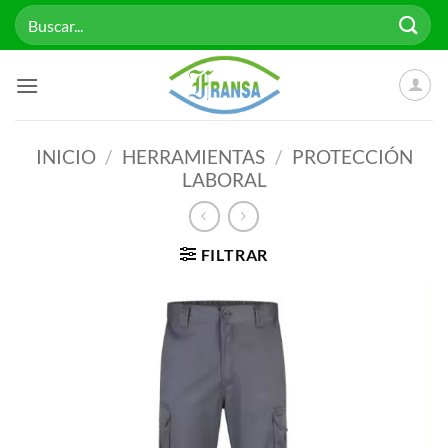
Saltar
Buscar
al
por:
contenido
INICIO
/
HERRAMIENTAS
/
PROTECCIÓN
LABORAL
FILTRAR