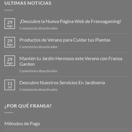
ULTIMAS NOTICIAS
¡Descubre la Nueva Página Web de Fransagaming!
29
Ago
en
Comentarios desactivados
¡Descubre
la
Productos de Verano para Cuidar tus Plantas
29
Nueva
Ago
en
Comentarios desactivados
Página
Productos
Web
de
Mantén tu Jardín Hermoso este Verano con Fransa
de
29
Verano
Ago
Garden
Fransagaming!
para
en
Comentarios desactivados
Cuidar
Mantén
tus
tu
Descubre Nuestros Servicios En Jardinería
Plantas
11
Jardín
Jul
en
Comentarios desactivados
Hermoso
Descubre
este
Nuestros
Verano
Servicios
¿POR QUÉ FRANSA?
con
En
Fransa
Jardinería
Garden
Métodos de Pago