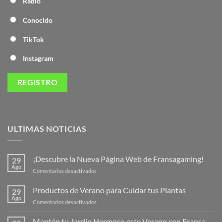
Radio
Conocido
TikTok
Instagram
ULTIMAS NOTICIAS
¡Descubre la Nueva Página Web de Fransagaming!
29
Ago
en
Comentarios desactivados
¡Descubre
la
Productos de Verano para Cuidar tus Plantas
29
Nueva
Ago
en
Comentarios desactivados
Página
Productos
Web
de
Mantén tu Jardín Hermoso este Verano con Fransa
de