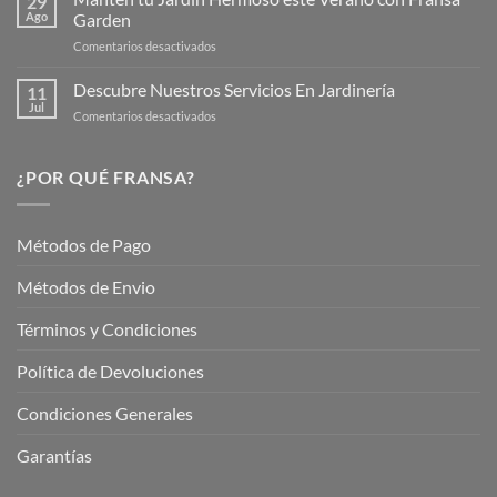
29
Verano
Ago
Garden
Fransagaming!
para
en
Comentarios desactivados
Cuidar
Mantén
tus
tu
Descubre Nuestros Servicios En Jardinería
Plantas
11
Jardín
Jul
en
Comentarios desactivados
Hermoso
Descubre
este
Nuestros
Verano
Servicios
¿POR QUÉ FRANSA?
con
En
Fransa
Jardinería
Garden
Métodos de Pago
Métodos de Envio
Términos y Condiciones
Política de Devoluciones
Condiciones Generales
Garantías