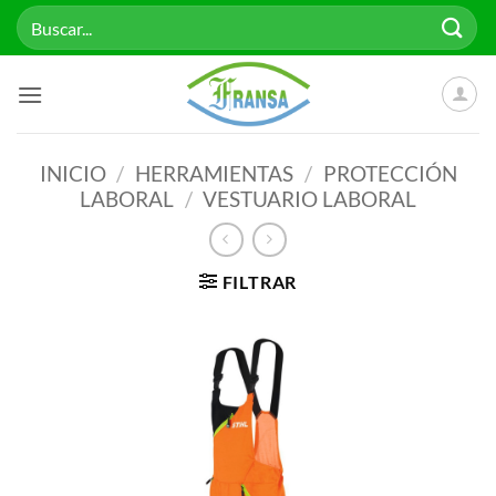
Saltar
Buscar
al
por:
contenido
INICIO
/
HERRAMIENTAS
/
PROTECCIÓN
LABORAL
/
VESTUARIO LABORAL
FILTRAR