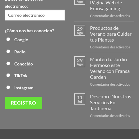
Ago
Página Web de
electrónico:
Fransagaming!
en
Comentarios desactivados
¡Desc
la
Productos de
29
¿Cómo nos has conocido?
Nuev
Ago
Verano para Cuidar
Págin
tus Plantas
Google
Web
en
Comentarios desactivados
de
Radio
Produ
Frans
de
Mantén tu Jardín
29
Veran
Conocido
Ago
Hermoso este
para
Verano con Fransa
Cuida
TikTok
Garden
tus
Plant
en
Comentarios desactivados
Instagram
Mant
tu
Descubre Nuestros
11
Jardín
Jul
Servicios En
Herm
Jardinería
este
en
Comentarios desactivados
Veran
Descu
con
Nuest
Frans
Servic
Garde
En