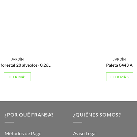
JARDÍN
JARDÍN
forestal 28 alveolos- 0.26L
Paleta 0443 A
LEER MÁS
LEER MÁS
¿POR QUÉ FRANSA?
¿QUIÉNES SOMOS?
Métodos de Pago
Aviso Legal