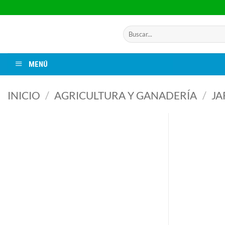
Saltar
al
contenido
Buscar
por:
MENÚ
INICIO
/
AGRICULTURA Y GANADERÍA
/
JA