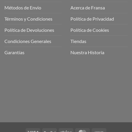
Métodos de Envio
Acerca de Fransa
Términos y Condiciones
Política de Privacidad
ubre
Política de Devoluciones
Política de Cookies
a
a
Condiciones Generales
Tiendas
ctos
agaming!
Garantías
Nuestra Historia
o
r
as
én
oso
o
bre
ros
a
ios
n