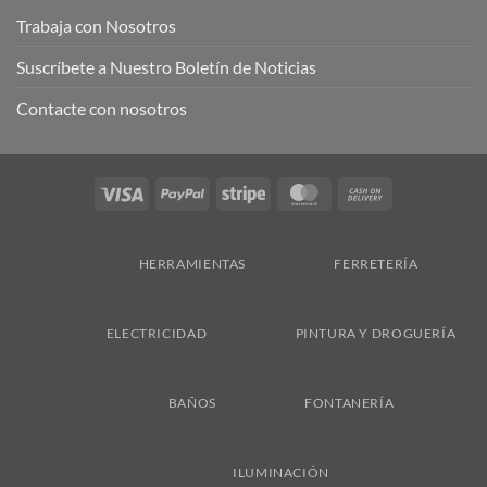
Trabaja con Nosotros
Suscríbete a Nuestro Boletín de Noticias
Contacte con nosotros
Visa
PayPal
Stripe
MasterCard
Cash
On
Delivery
HERRAMIENTAS
FERRETERÍA
ELECTRICIDAD
PINTURA Y DROGUERÍA
BAÑOS
FONTANERÍA
ILUMINACIÓN