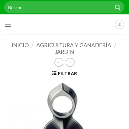
Saltar
Buscar
al
por:
contenido
INICIO
/
AGRICULTURA Y GANADERÍA
/
JARDÍN
FILTRAR