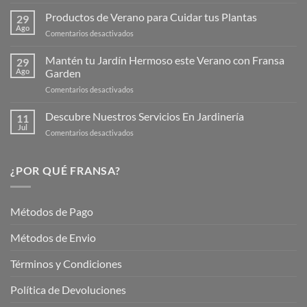
¡Descubre
la
Productos de Verano para Cuidar tus Plantas
29
Nueva
Ago
en
Comentarios desactivados
Página
Productos
Web
de
Mantén tu Jardín Hermoso este Verano con Fransa
de
29
Verano
Ago
Garden
Fransagaming!
para
en
Comentarios desactivados
Cuidar
Mantén
tus
tu
Descubre Nuestros Servicios En Jardinería
Plantas
11
Jardín
Jul
en
Comentarios desactivados
Hermoso
Descubre
este
Nuestros
Verano
Servicios
¿POR QUÉ FRANSA?
con
En
Fransa
Jardinería
Garden
Métodos de Pago
Métodos de Envio
Términos y Condiciones
Política de Devoluciones