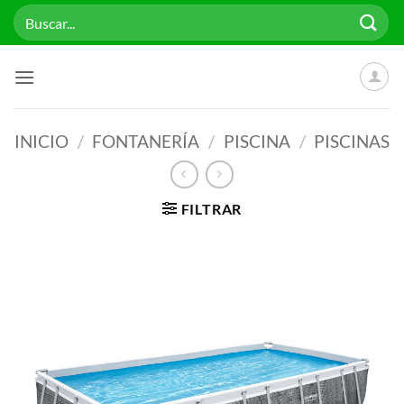
Saltar
Buscar
al
por:
contenido
INICIO
/
FONTANERÍA
/
PISCINA
/
PISCINAS
FILTRAR