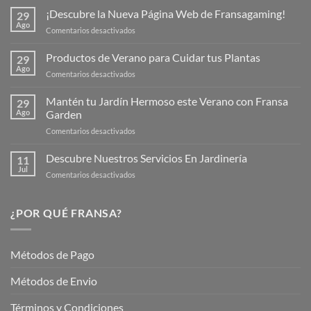
¡Descubre la Nueva Página Web de Fransagaming!
29
Ago
en
Comentarios desactivados
¡Descubre
la
Productos de Verano para Cuidar tus Plantas
29
Nueva
Ago
en
Comentarios desactivados
Página
Productos
Web
de
Mantén tu Jardín Hermoso este Verano con Fransa
de
29
Verano
Ago
Garden
Fransagaming!
para
en
Comentarios desactivados
Cuidar
Mantén
tus
tu
Descubre Nuestros Servicios En Jardinería
Plantas
11
Jardín
Jul
en
Comentarios desactivados
Hermoso
Descubre
este
Nuestros
Verano
Servicios
¿POR QUÉ FRANSA?
con
En
Fransa
Jardinería
Garden
Métodos de Pago
Métodos de Envio
Términos y Condiciones