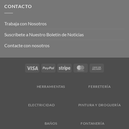
CONTACTO
Trabaja con Nosotros
Suscríbete a Nuestro Boletín de Noticias
Contacte con nosotros
Visa
PayPal
Stripe
MasterCard
Cash
On
Delivery
HERRAMIENTAS
FERRETERÍA
ELECTRICIDAD
PINTURA Y DROGUERÍA
BAÑOS
FONTANERÍA