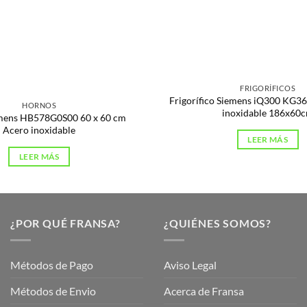
s
FRIGORÍFICOS
Frigorífico Siemens iQ300 KG
HORNOS
inoxidable 186x60
mens HB578G0S00 60 x 60 cm
Acero inoxidable
LEER MÁS
LEER MÁS
¿POR QUÉ FRANSA?
¿QUIÉNES SOMOS?
Métodos de Pago
Aviso Legal
Métodos de Envio
Acerca de Fransa