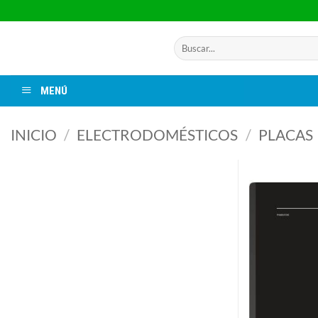
Saltar
al
contenido
Buscar
por:
MENÚ
INICIO
/
ELECTRODOMÉSTICOS
/
PLACAS