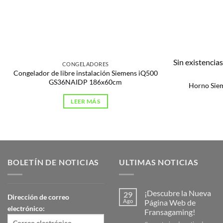
Sin existencia
CONGELADORES
Congelador de libre instalación Siemens iQ500
GS36NAIDP 186x60cm
Horno Sie
LEER MÁS
BOLETÍN DE NOTICIAS
ULTIMAS NOTICIAS
¡Descubre la Nueva
29
Dirección de correo
Ago
Página Web de
electrónico:
Fransagaming!