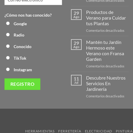
en
Comentarios desactivados
¡Desc
la
Productos de
29
¿Cómo nos has conocido?
Nuev
Ago
Verano para Cuidar
Págin
tus Plantas
Google
Web
en
Comentarios desactivados
de
Radio
Produ
Frans
de
Mantén tu Jardín
29
Veran
Conocido
Ago
Hermoso este
para
Verano con Fransa
Cuida
TikTok
Garden
tus
Plant
en
Comentarios desactivados
Instagram
Mant
tu
Descubre Nuestros
11
Jardín
Jul
Servicios En
Herm
Jardinería
este
en
Comentarios desactivados
Veran
Descu
con
Nuest
Frans
Servic
Garde
En
Jardi
HERRAMIENTAS
FERRETERÍA
ELECTRICIDAD
PINTURA