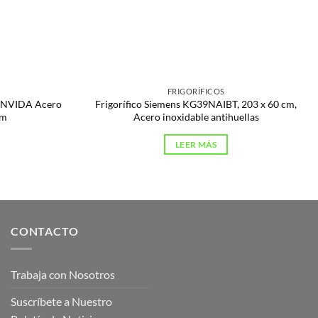
FRIGORÍFICOS
36NVIDA Acero
Frigorífico Siemens KG39NAIBT, 203 x 60 cm,
cm
Acero inoxidable antihuellas
LEER MÁS
CONTACTO
Trabaja con Nosotros
Suscríbete a Nuestro