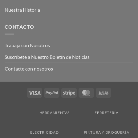
Nuestra Historia
CONTACTO
Trabaja con Nosotros
Suscríbete a Nuestro Boletín de Noticias
Contacte con nosotros
Visa
PayPal
Stripe
MasterCard
Cash
On
Delivery
HERRAMIENTAS
FERRETERÍA
ELECTRICIDAD
PINTURA Y DROGUERÍA