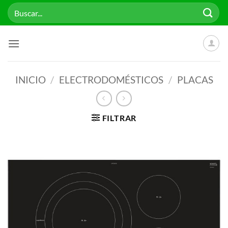
Saltar
Buscar
al
por:
contenido
INICIO
/
ELECTRODOMÉSTICOS
/
PLACAS
FILTRAR