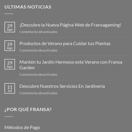
ULTIMAS NOTICIAS
¡Descubre la Nueva Página Web de Fransagaming!
29
Ago
en
Comentarios desactivados
¡Descubre
la
Productos de Verano para Cuidar tus Plantas
29
Nueva
Ago
en
Comentarios desactivados
Página
Productos
Web
de
Mantén tu Jardín Hermoso este Verano con Fransa
de
29
Verano
Ago
Garden
Fransagaming!
para
en
Comentarios desactivados
Cuidar
Mantén
tus
tu
Descubre Nuestros Servicios En Jardinería
Plantas
11
Jardín
Jul
en
Comentarios desactivados
Hermoso
Descubre
este
Nuestros
Verano
Servicios
¿POR QUÉ FRANSA?
con
En
Fransa
Jardinería
Garden
Métodos de Pago