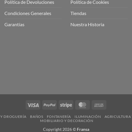
Política de Devoluciones
Política de Cookies
a
a
Condiciones Generales
Tiendas
ctos
agaming!
Garantías
Nuestra Historia
o
r
as
én
oso
o
bre
ros
a
ios
n
Visa
PayPal
Stripe
MasterCard
Cash
nería
On
 Y DROGUERÍA
BAÑOS
FONTANERÍA
ILUMINACIÓN
AGRICULTURA 
Delivery
MOBILIARIO Y DECORACIÓN
Copyright 2026 ©
Fransa