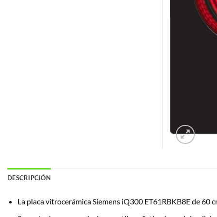
DESCRIPCIÓN
La placa vitrocerámica Siemens iQ300 ET61RBKB8E de 60 cm