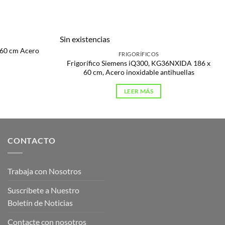
Sin existencias
60 cm Acero
FRIGORÍFICOS
Frigorífico Siemens iQ300, KG36NXIDA 186 x
60 cm, Acero inoxidable antihuellas
LEER MÁS
CONTACTO
Trabaja con Nosotros
Suscríbete a Nuestro
Boletín de Noticias
Contacte con nosotros