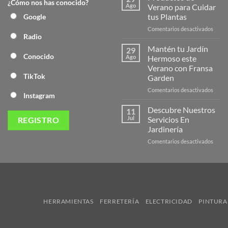
¿Cómo nos has conocido?
Nuev
Ago
Verano para Cuidar
Págin
tus Plantas
Google
Web
en
Comentarios desactivados
de
Radio
Produ
Frans
de
Mantén tu Jardín
29
Veran
Conocido
Ago
Hermoso este
para
Verano con Fransa
Cuida
TikTok
Garden
tus
Plant
en
Comentarios desactivados
Instagram
Mant
tu
Descubre Nuestros
11
Jardín
Jul
Servicios En
Herm
Jardinería
este
en
Comentarios desactivados
Veran
Descu
con
Nuest
Frans
Servic
Garde
En
Jardi
HERRAMIENTAS
FERRETERÍA
ELECTRICIDAD
PINTURA