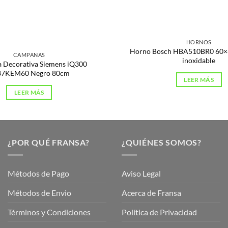
s
HORNOS
Horno Bosch HBA510BR0 60×
CAMPANAS
inoxidable
 Decorativa Siemens iQ300
87KEM60 Negro 80cm
LEER MÁS
LEER MÁS
¿POR QUÉ FRANSA?
¿QUIÉNES SOMOS?
Métodos de Pago
Aviso Legal
Métodos de Envio
Acerca de Fransa
Términos y Condiciones
Política de Privacidad
ubre