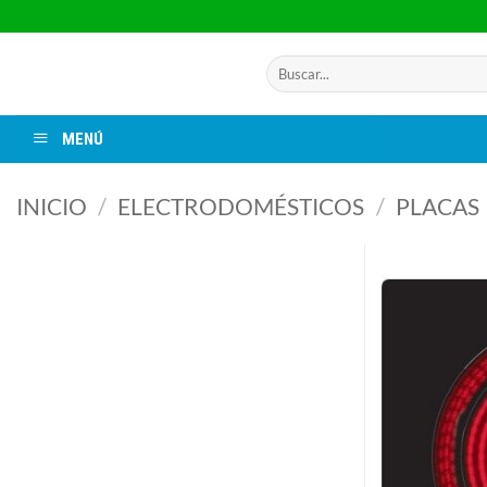
Saltar
al
contenido
Buscar
por:
MENÚ
INICIO
/
ELECTRODOMÉSTICOS
/
PLACAS