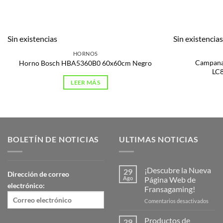
Sin existencias
Sin existencia
HORNOS
Campana
Horno Bosch HBA5360B0 60x60cm Negro
LC
LEER MÁS
BOLETÍN DE NOTICIAS
ULTIMAS NOTICIAS
¡Descubre la Nueva
29
Dirección de correo
Ago
Página Web de
electrónico:
Fransagaming!
en
Comentarios desactivados
¡Desc
la
Productos de
29