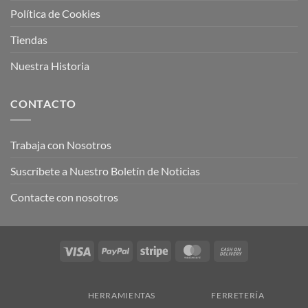
Política de Cookies
Tiendas
Nuestra Historia
CONTACTO
Trabaja con Nosotros
Suscríbete a Nuestro Boletín de Noticias
Contacte con nosotros
Visa
PayPal
Stripe
MasterCard
Cash
On
Delivery
HERRAMIENTAS
FERRETERÍA