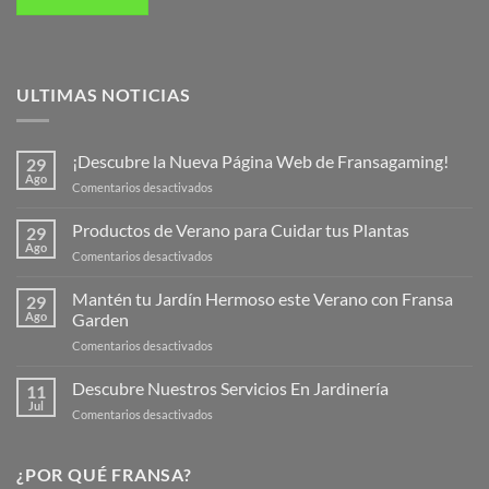
ULTIMAS NOTICIAS
¡Descubre la Nueva Página Web de Fransagaming!
29
Ago
en
Comentarios desactivados
¡Descubre
la
Productos de Verano para Cuidar tus Plantas
29
Nueva
Ago
en
Comentarios desactivados
Página
Productos
Web
de
Mantén tu Jardín Hermoso este Verano con Fransa
de
29
Verano
Ago
Garden
Fransagaming!
para
en
Comentarios desactivados
Cuidar
Mantén
tus
tu
Descubre Nuestros Servicios En Jardinería
Plantas
11
Jardín
Jul
en
Comentarios desactivados
Hermoso
Descubre
este
Nuestros
Verano
Servicios
¿POR QUÉ FRANSA?
con
En