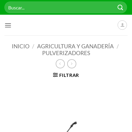
Saltar
Buscar
al
por:
contenido
INICIO
/
AGRICULTURA Y GANADERÍA
/
PULVERIZADORES
FILTRAR