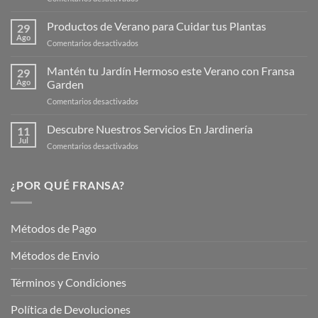
¡Descubre
la
Productos de Verano para Cuidar tus Plantas
29
Nueva
Ago
en
Comentarios desactivados
Página
Productos
Web
de
Mantén tu Jardín Hermoso este Verano con Fransa
de
29
Verano
Ago
Garden
Fransagaming!
para
en
Comentarios desactivados
Cuidar
Mantén
tus
tu
Descubre Nuestros Servicios En Jardinería
Plantas
11
Jardín
Jul
en
Comentarios desactivados
Hermoso
Descubre
este
Nuestros
Verano
Servicios
¿POR QUÉ FRANSA?
con
En
Fransa
Jardinería
Garden
Métodos de Pago
Métodos de Envio
Términos y Condiciones
Política de Devoluciones