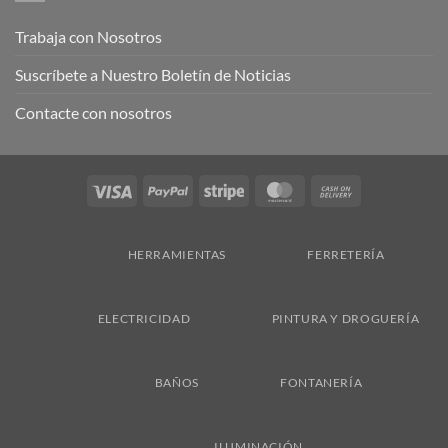
Trabaja con Nosotros
Suscríbete a Nuestro Boletín de Noticias
Contacte con nosotros
Visa
PayPal
Stripe
MasterCard
Cash
On
Delivery
HERRAMIENTAS
FERRETERÍA
ELECTRICIDAD
PINTURA Y DROGUERÍA
BAÑOS
FONTANERÍA
ILUMINACIÓN