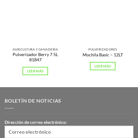
AGRICULTURA Y GANADERÍA
PULVERIZADORES
Pulverizador Berry 7 5L
Mochila Basic – 12LT
81847
LEER MÁS
LEER MÁS
BOLETÍN DE NOTICIAS
Dirección de correo electrónico: