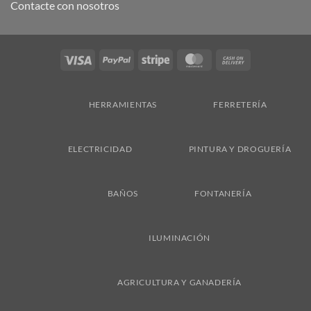
Contacte con nosotros
Visa
PayPal
Stripe
MasterCard
Cash
On
Delivery
HERRAMIENTAS
FERRETERÍA
ELECTRICIDAD
PINTURA Y DROGUERÍA
BAÑOS
FONTANERÍA
ILUMINACIÓN
AGRICULTURA Y GANADERÍA