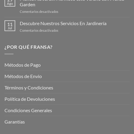
Verano
Ago
Garden
Fransagaming!
para
en
Comentarios desactivados
Cuidar
Mantén
tus
tu
Descubre Nuestros Servicios En Jardinería
Plantas
11
Jardín
Jul
en
Comentarios desactivados
Hermoso
Descubre
este
Nuestros
Verano
Servicios
¿POR QUÉ FRANSA?
con
En
Fransa
Jardinería
Garden
Métodos de Pago
Métodos de Envio
Términos y Condiciones
Política de Devoluciones
Condiciones Generales
Garantías