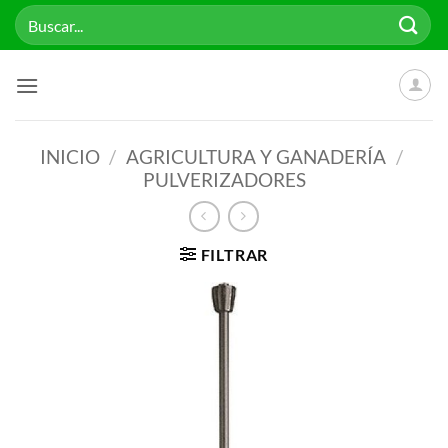
Saltar
Buscar
al
por:
contenido
INICIO
/
AGRICULTURA Y GANADERÍA
/
PULVERIZADORES
FILTRAR