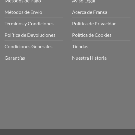
Métodos de Pago
Aviso Legal
Métodos de Envio
Acerca de Fransa
Términos y Condiciones
Política de Privacidad
ubre
Política de Devoluciones
Política de Cookies
a
a
Condiciones Generales
Tiendas
ctos
agaming!
Garantías
Nuestra Historia
o
r
as
én
oso
o
bre
ros
a
ios
n