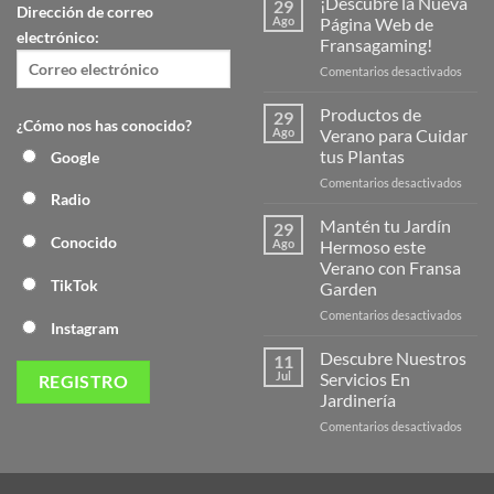
¡Descubre la Nueva
29
Dirección de correo
Ago
Página Web de
electrónico:
Fransagaming!
en
Comentarios desactivados
¡Desc
la
Productos de
29
¿Cómo nos has conocido?
Nuev
Ago
Verano para Cuidar
Págin
tus Plantas
Google
Web
en
Comentarios desactivados
de
Radio
Produ
Frans
de
Mantén tu Jardín
29
Veran
Conocido
Ago
Hermoso este
para
Verano con Fransa
Cuida
TikTok
Garden
tus
Plant
en
Comentarios desactivados
Instagram
Mant
tu
Descubre Nuestros
11
Jardín
Jul
Servicios En
Herm
Jardinería
este
en
Comentarios desactivados
Veran
Descu
con
Nuest
Frans
Servic
Garde