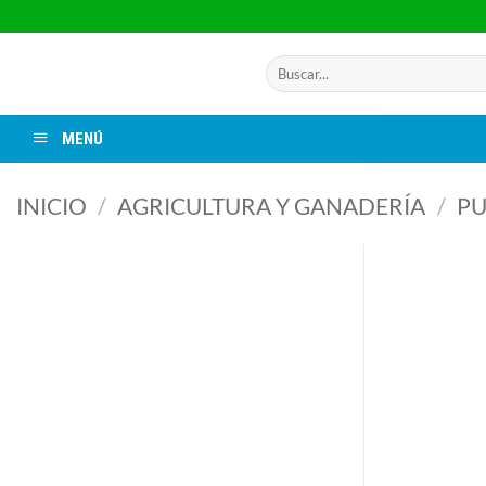
Saltar
al
contenido
Buscar
por:
MENÚ
INICIO
/
AGRICULTURA Y GANADERÍA
/
PU