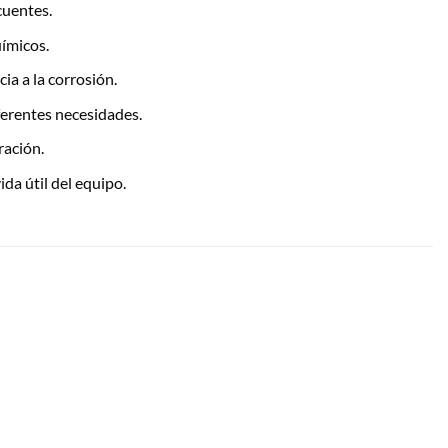
cuentes.
ímicos.
ia a la corrosión.
iferentes necesidades.
ración.
da útil del equipo.