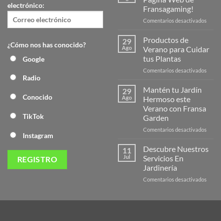
electrónico:
Fransagaming!
en
Comentarios desactivados
¡Desc
la
Productos de
29
¿Cómo nos has conocido?
Nuev
Ago
Verano para Cuidar
Págin
tus Plantas
Google
Web
en
Comentarios desactivados
de
Radio
Produ
Frans
de
Mantén tu Jardín
29
Veran
Conocido
Ago
Hermoso este
para
Verano con Fransa
Cuida
TikTok
Garden
tus
Plant
en
Comentarios desactivados
Instagram
Mant
tu
Descubre Nuestros
11
Jardín
Jul
Servicios En
Herm
Jardinería
este
en
Comentarios desactivados
Veran
Descu
con
Nuest
Frans
Servic
Garde
En
Jardi