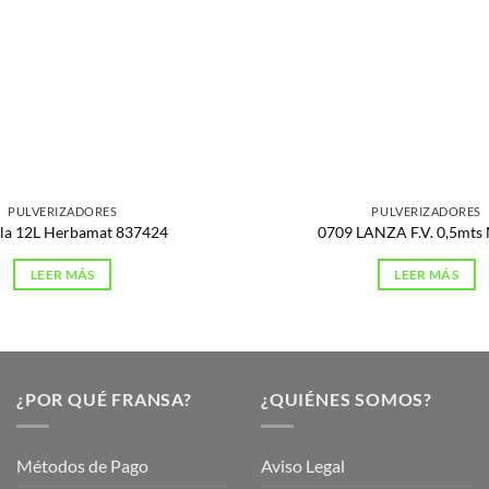
PULVERIZADORES
PULVERIZADORES
la 12L Herbamat 837424
0709 LANZA F.V. 0,5mts
LEER MÁS
LEER MÁS
¿POR QUÉ FRANSA?
¿QUIÉNES SOMOS?
Métodos de Pago
Aviso Legal