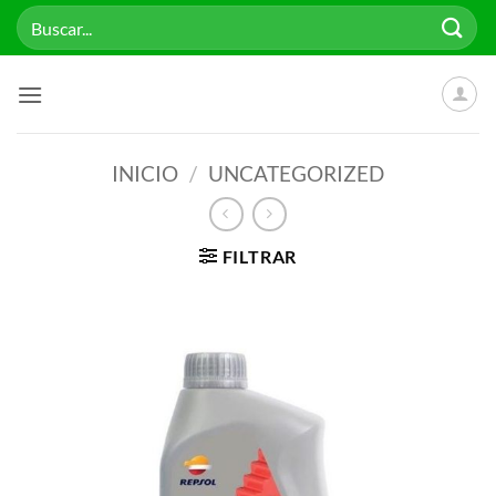
Saltar
Buscar
al
por:
contenido
INICIO
/
UNCATEGORIZED
FILTRAR