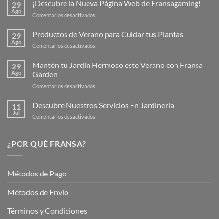
¡Descubre la Nueva Página Web de Fransagaming!
29
Ago
en
Comentarios desactivados
¡Descubre
la
Productos de Verano para Cuidar tus Plantas
29
Nueva
Ago
en
Comentarios desactivados
Página
Productos
Web
de
Mantén tu Jardín Hermoso este Verano con Fransa
de
29
Verano
Ago
Garden
Fransagaming!
para
en
Comentarios desactivados
Cuidar
Mantén
tus
tu
Descubre Nuestros Servicios En Jardinería
Plantas
11
Jardín
Jul
en
Comentarios desactivados
Hermoso
Descubre
este
Nuestros
Verano
Servicios
¿POR QUÉ FRANSA?
con
En
Fransa
Jardinería
Garden
Métodos de Pago
Métodos de Envio
Términos y Condiciones