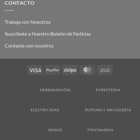
CONTACTO
Trabaja con Nosotros
Suscríbete a Nuestro Boletín de Noticias
Contacte con nosotros
Visa
PayPal
Stripe
MasterCard
Cash
On
Delivery
HERRAMIENTAS
FERRETERÍA
ELECTRICIDAD
PINTURA Y DROGUERÍA
BAÑOS
FONTANERÍA