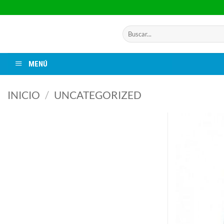
Saltar
al
contenido
Buscar
por:
MENÚ
INICIO
/
UNCATEGORIZED