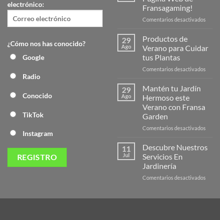
electrónico:
Fransagaming!
en
Comentarios desactivados
¡Desc
la
Productos de
29
¿Cómo nos has conocido?
Nuev
Ago
Verano para Cuidar
Págin
tus Plantas
Google
Web
en
Comentarios desactivados
de
Radio
Produ
Frans
de
Mantén tu Jardín
29
Veran
Conocido
Ago
Hermoso este
para
Verano con Fransa
Cuida
TikTok
Garden
tus
Plant
en
Comentarios desactivados
Instagram
Mant
tu
Descubre Nuestros
11
Jardín
Jul
Servicios En
Herm
Jardinería
este
en
Comentarios desactivados
Veran
Descu
con
Nuest
Frans
Servic
Garde
En
Jardi