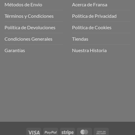
Métodos de Envio
Acerca de Fransa
Términos y Condiciones
Política de Privacidad
ubre
Política de Devoluciones
Política de Cookies
a
a
Condiciones Generales
Tiendas
ctos
agaming!
Garantías
Nuestra Historia
o
r
as
én
oso
o
bre
ros
a
ios
n
Visa
PayPal
Stripe
MasterCard
Cash
nería