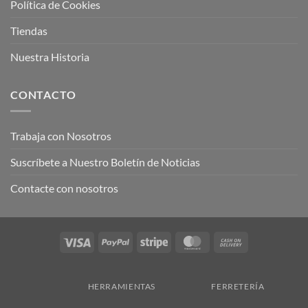
Política de Cookies
Tiendas
Nuestra Historia
CONTACTO
Trabaja con Nosotros
Suscríbete a Nuestro Boletín de Noticias
Contacte con nosotros
Visa
PayPal
Stripe
MasterCard
Cash
On
Delivery
HERRAMIENTAS
FERRETERÍA