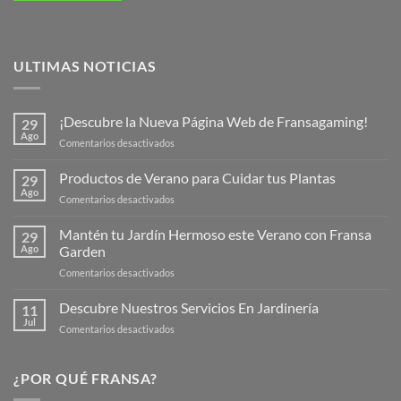
ULTIMAS NOTICIAS
¡Descubre la Nueva Página Web de Fransagaming!
29
Ago
en
Comentarios desactivados
¡Descubre
la
Productos de Verano para Cuidar tus Plantas
29
Nueva
Ago
en
Comentarios desactivados
Página
Productos
Web
de
Mantén tu Jardín Hermoso este Verano con Fransa
de
29
Verano
Ago
Garden
Fransagaming!
para
en
Comentarios desactivados
Cuidar
Mantén
tus
tu
Descubre Nuestros Servicios En Jardinería
Plantas
11
Jardín
Jul
en
Comentarios desactivados
Hermoso
Descubre
este
Nuestros
Verano
Servicios
¿POR QUÉ FRANSA?
con
En
Fransa