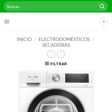
Saltar
Buscar
al
por:
contenido
INICIO
/
ELECTRODOMÉSTICOS
/
SECADORAS
FILTRAR