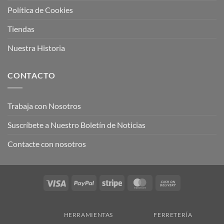
Política de Cookies
Tiendas
Nuestra Historia
CONTACTO
Trabaja con Nosotros
Suscríbete a Nuestro Boletín de Noticias
Contacte con nosotros
Visa
PayPal
Stripe
MasterCard
Cash
On
Delivery
HERRAMIENTAS
FERRETERÍA