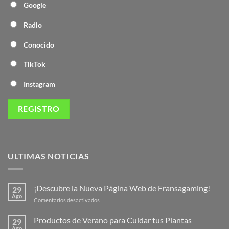
Google
Radio
Conocido
TikTok
Instagram
ULTIMAS NOTICIAS
¡Descubre la Nueva Página Web de Fransagaming!
29
Ago
en
Comentarios desactivados
¡Descubre
la
Productos de Verano para Cuidar tus Plantas
29
Nueva
Ago