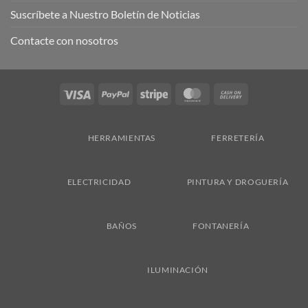
Suscríbete a Nuestro Boletín de Noticias
Contacte con nosotros
Visa
PayPal
Stripe
MasterCard
Cash
On
Delivery
HERRAMIENTAS
FERRETERÍA
ELECTRICIDAD
PINTURA Y DROGUERÍA
BAÑOS
FONTANERÍA
ILUMINACIÓN