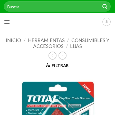
Saltar
Buscar
al
por:
contenido
INICIO
/
HERRAMIENTAS
/
CONSUMIBLES Y
ACCESORIOS
/
LIJAS
FILTRAR