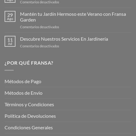
en
Comentarios desactivados
Página
Productos
Web
de
Mantén tu Jardín Hermoso este Verano con Fransa
de
29
Verano
Ago
Garden
Fransagaming!
para
en
Comentarios desactivados
Cuidar
Mantén
tus
tu
Descubre Nuestros Servicios En Jardinería
Plantas
11
Jardín
Jul
en
Comentarios desactivados
Hermoso
Descubre
este
Nuestros
Verano
Servicios
¿POR QUÉ FRANSA?
con
En
Fransa
Jardinería
Garden
Métodos de Pago
Métodos de Envio
Términos y Condiciones
Política de Devoluciones
Condiciones Generales