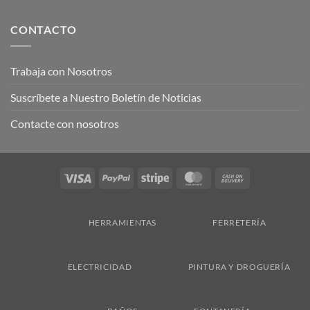
CONTACTO
Trabaja con Nosotros
Suscríbete a Nuestro Boletín de Noticias
Contacte con nosotros
Visa
PayPal
Stripe
MasterCard
Cash
On
Delivery
HERRAMIENTAS
FERRETERÍA
ELECTRICIDAD
PINTURA Y DROGUERÍA