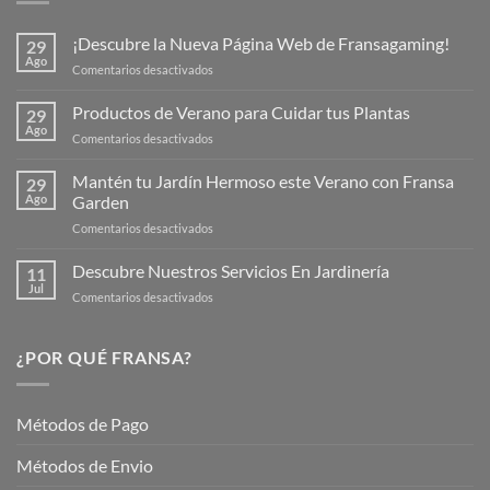
¡Descubre la Nueva Página Web de Fransagaming!
29
Ago
en
Comentarios desactivados
¡Descubre
la
Productos de Verano para Cuidar tus Plantas
29
Nueva
Ago
en
Comentarios desactivados
Página
Productos
Web
de
Mantén tu Jardín Hermoso este Verano con Fransa
de
29
Verano
Ago
Garden
Fransagaming!
para
en
Comentarios desactivados
Cuidar
Mantén
tus
tu
Descubre Nuestros Servicios En Jardinería
Plantas
11
Jardín
Jul
en
Comentarios desactivados
Hermoso
Descubre
este
Nuestros
Verano
Servicios
¿POR QUÉ FRANSA?
con
En
Fransa
Jardinería
Garden
Métodos de Pago
Métodos de Envio