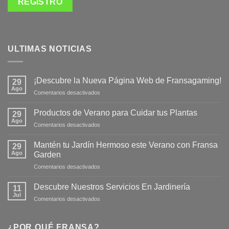
ULTIMAS NOTICIAS
¡Descubre la Nueva Página Web de Fransagaming!
29
Ago
en
Comentarios desactivados
¡Descubre
la
Productos de Verano para Cuidar tus Plantas
29
Nueva
Ago
en
Comentarios desactivados
Página
Productos
Web
de
Mantén tu Jardín Hermoso este Verano con Fransa
de
29
Verano
Ago
Fransagaming!
Garden
para
en
Comentarios desactivados
Cuidar
Mantén
tus
tu
Plantas
Descubre Nuestros Servicios En Jardinería
11
Jardín
Jul
en
Comentarios desactivados
Hermoso
Descubre
este
Nuestros
Verano
Servicios
¿POR QUÉ FRANSA?
con