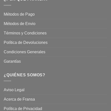
En
Fransa
Jardinería
Garden
Métodos de Pago
Métodos de Envio
Términos y Condiciones
Política de Devoluciones
Condiciones Generales
Garantías
¿QUIÉNES SOMOS?
Aviso Legal
Acerca de Fransa
Política de Privacidad