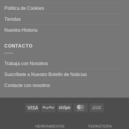
Política de Cookies
Tiendas
Nuestra Historia
CONTACTO
Trabaja con Nosotros
Suscríbete a Nuestro Boletín de Noticias
Contacte con nosotros
Visa
PayPal
Stripe
MasterCard
Cash
On
Delivery
HERRAMIENTAS
FERRETERÍA