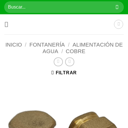
Saltar
Buscar
al
por:
contenido
INICIO
/
FONTANERÍA
/
ALIMENTACIÓN DE
AGUA
/
COBRE
FILTRAR