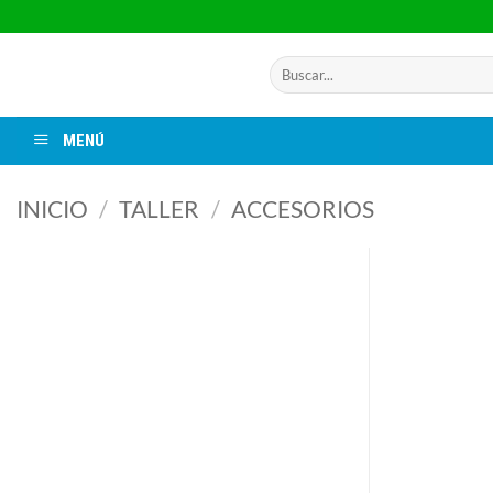
Saltar
al
contenido
Buscar
por:
MENÚ
INICIO
/
TALLER
/
ACCESORIOS