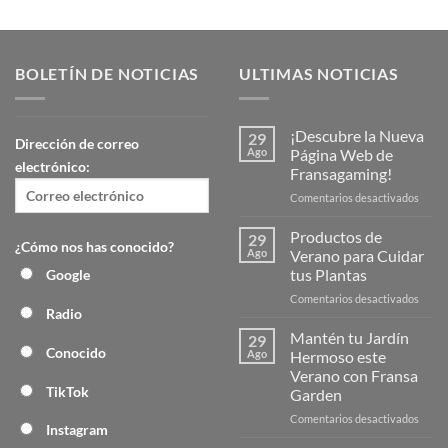
BOLETÍN DE NOTICIAS
ULTIMAS NOTICIAS
¡Descubre la Nueva
29
Dirección de correo
Ago
Página Web de
electrónico:
Fransagaming!
en
Comentarios desactivados
¡Desc
la
Productos de
29
¿Cómo nos has conocido?
Nuev
Ago
Verano para Cuidar
Págin
tus Plantas
Google
Web
en
Comentarios desactivados
de
Radio
Produ
Frans
de
Mantén tu Jardín
29
Veran
Conocido
Ago
Hermoso este
para
Verano con Fransa
Cuida
TikTok
Garden
tus
Plant
en
Comentarios desactivados
Instagram
Mant