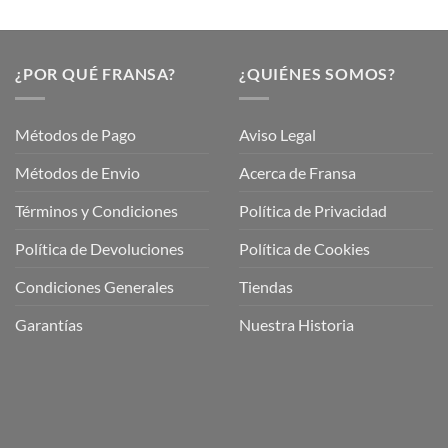
¿POR QUÉ FRANSA?
¿QUIÉNES SOMOS?
Métodos de Pago
Aviso Legal
Métodos de Envio
Acerca de Fransa
Términos y Condiciones
Política de Privacidad
ubre
Política de Devoluciones
Política de Cookies
a
a
Condiciones Generales
Tiendas
ctos
agaming!
Garantías
Nuestra Historia
o
r
as
én