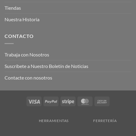
Tiendas
Nuestra Historia
CONTACTO
Trabaja con Nosotros
Suscríbete a Nuestro Boletín de Noticias
Contacte con nosotros
Visa
PayPal
Stripe
MasterCard
Cash
On
Delivery
HERRAMIENTAS
FERRETERÍA