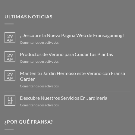
ULTIMAS NOTICIAS
¡Descubre la Nueva Página Web de Fransagaming!
29
Ago
en
Comentarios desactivados
¡Descubre
la
Productos de Verano para Cuidar tus Plantas
29
Nueva
Ago
en
Comentarios desactivados
Página
Productos
Web
de
Mantén tu Jardín Hermoso este Verano con Fransa
de
29
Verano
Ago
Garden
Fransagaming!
para
en
Comentarios desactivados
Cuidar
Mantén
tus
tu
Descubre Nuestros Servicios En Jardinería
Plantas
11
Jardín
Jul
en
Comentarios desactivados
Hermoso
Descubre
este
Nuestros
Verano
Servicios
¿POR QUÉ FRANSA?
con
En
Fransa
Jardinería
Garden