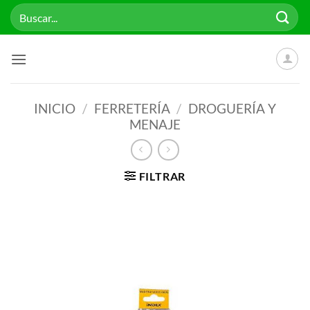
Saltar
Buscar
al
por:
contenido
INICIO
/
FERRETERÍA
/
DROGUERÍA Y
MENAJE
FILTRAR