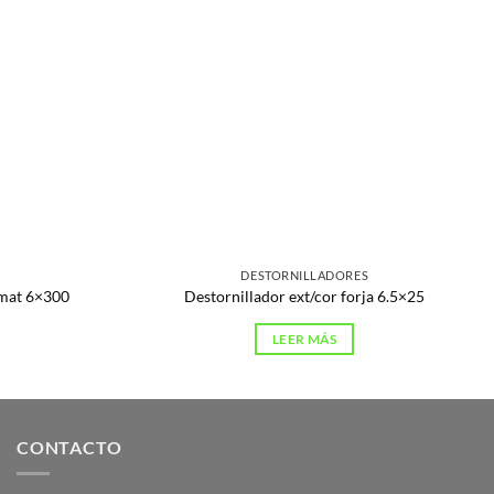
S
DESTORNILLADORES
imat 6×300
Destornillador ext/cor forja 6.5×25
LEER MÁS
CONTACTO