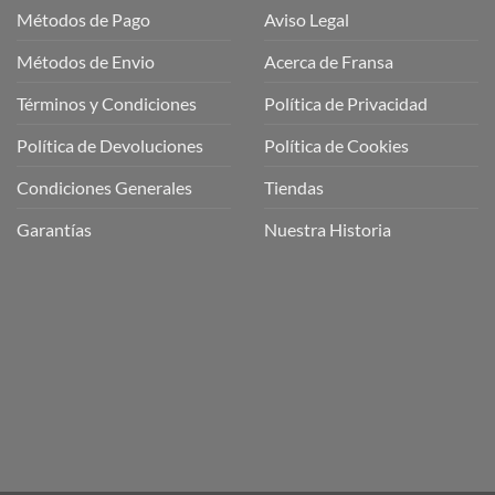
Métodos de Pago
Aviso Legal
Métodos de Envio
Acerca de Fransa
Términos y Condiciones
Política de Privacidad
ubre
Política de Devoluciones
Política de Cookies
a
a
Condiciones Generales
Tiendas
ctos
agaming!
Garantías
Nuestra Historia
o
r
as
én
oso
o
bre
ros
a