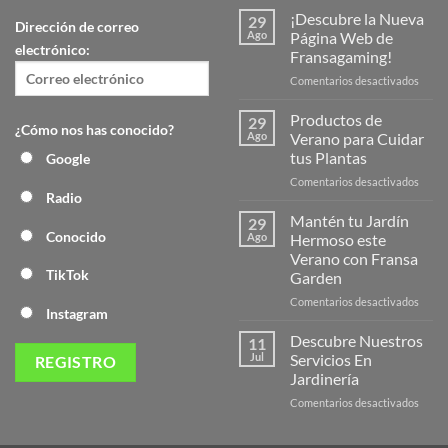
¡Descubre la Nueva
29
Dirección de correo
Ago
Página Web de
electrónico:
Fransagaming!
en
Comentarios desactivados
¡Desc
la
Productos de
29
¿Cómo nos has conocido?
Nuev
Ago
Verano para Cuidar
Págin
tus Plantas
Google
Web
en
Comentarios desactivados
de
Radio
Produ
Frans
de
Mantén tu Jardín
29
Veran
Conocido
Ago
Hermoso este
para
Verano con Fransa
Cuida
TikTok
Garden
tus
Plant
en
Comentarios desactivados
Instagram
Mant
tu
Descubre Nuestros
11
Jardín
Jul
Servicios En
Herm
Jardinería
este
en
Comentarios desactivados
Veran
Descu
con
Nuest
Frans