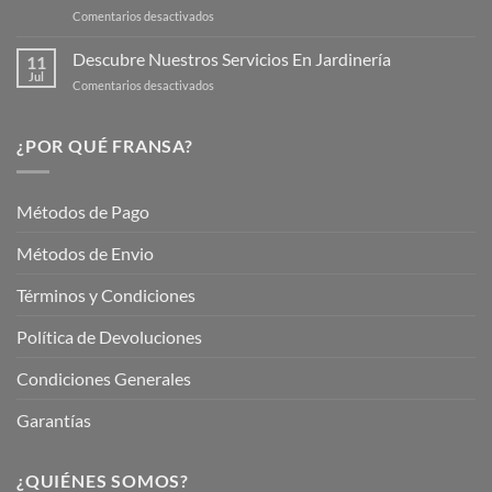
en
Comentarios desactivados
Cuidar
Mantén
tus
tu
Descubre Nuestros Servicios En Jardinería
Plantas
11
Jardín
Jul
en
Comentarios desactivados
Hermoso
Descubre
este
Nuestros
Verano
Servicios
¿POR QUÉ FRANSA?
con
En
Fransa
Jardinería
Garden
Métodos de Pago
Métodos de Envio
Términos y Condiciones
Política de Devoluciones
Condiciones Generales
Garantías
¿QUIÉNES SOMOS?