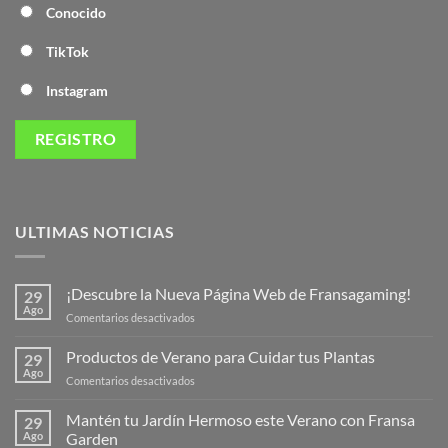
Conocido
TikTok
Instagram
ULTIMAS NOTICIAS
¡Descubre la Nueva Página Web de Fransagaming!
29
Ago
en
Comentarios desactivados
¡Descubre
la
Productos de Verano para Cuidar tus Plantas
29
Nueva
Ago
en
Comentarios desactivados
Página
Productos
Web
de
Mantén tu Jardín Hermoso este Verano con Fransa
de
29
Verano
Ago
Garden
Fransagaming!
para