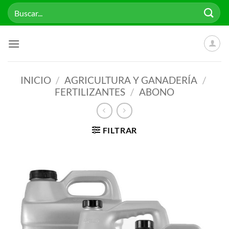
Saltar
Buscar
al
por:
contenido
INICIO
/
AGRICULTURA Y GANADERÍA
/
FERTILIZANTES
/
ABONO
FILTRAR