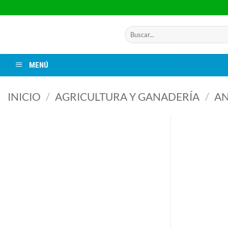
Saltar
al
contenido
Buscar
por:
MENÚ
INICIO
/
AGRICULTURA Y GANADERÍA
/
AN