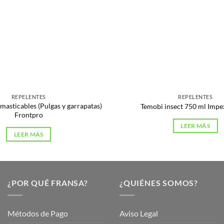
REPELENTES
REPELENTES
asticables (Pulgas y garrapatas)
Temobi insect 750 ml Impe
Frontpro
LEER MÁS
LEER MÁS
¿POR QUÉ FRANSA?
¿QUIÉNES SOMOS?
Métodos de Pago
Aviso Legal