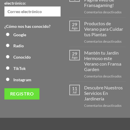
electrónico:
Fransagaming!
en
Comentarios desactivados
¡Desc
la
Productos de
29
¿Cómo nos has conocido?
Nuev
Ago
Verano para Cuidar
Págin
tus Plantas
Google
Web
en
Comentarios desactivados
de
Radio
Produ
Frans
de
Mantén tu Jardín
29
Veran
Conocido
Ago
Hermoso este
para
Verano con Fransa
Cuida
TikTok
Garden
tus
Plant
en
Comentarios desactivados
Instagram
Mant
tu
Descubre Nuestros
11
Jardín
Jul
Servicios En
Herm
Jardinería
este
en
Comentarios desactivados
Veran
Descu
con
Nuest
Frans
Servic
Garde
En
Jardi