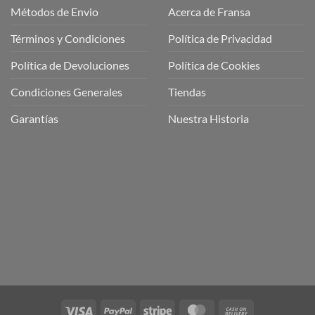
Métodos de Envio
Acerca de Fransa
Términos y Condiciones
Política de Privacidad
ubre
Política de Devoluciones
Política de Cookies
a
a
Condiciones Generales
Tiendas
ctos
agaming!
Garantías
Nuestra Historia
o
r
as
én
oso
o
bre
ros
a
ios
n
Visa
PayPal
Stripe
MasterCard
Cash
nería