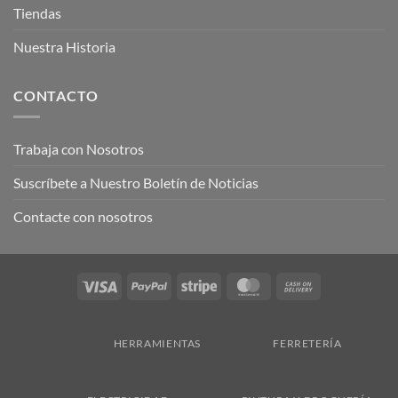
Tiendas
Nuestra Historia
CONTACTO
Trabaja con Nosotros
Suscríbete a Nuestro Boletín de Noticias
Contacte con nosotros
Visa
PayPal
Stripe
MasterCard
Cash
On
Delivery
HERRAMIENTAS
FERRETERÍA