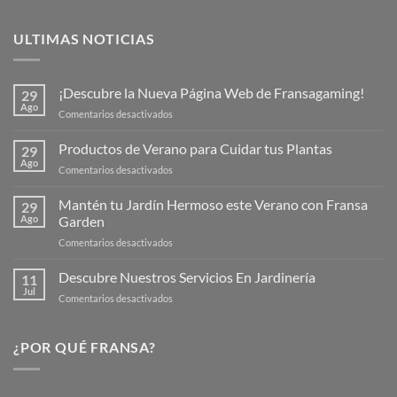
ULTIMAS NOTICIAS
¡Descubre la Nueva Página Web de Fransagaming!
29
Ago
en
Comentarios desactivados
¡Descubre
la
Productos de Verano para Cuidar tus Plantas
29
Nueva
Ago
en
Comentarios desactivados
Página
Productos
Web
de
Mantén tu Jardín Hermoso este Verano con Fransa
de
29
Verano
Ago
Garden
Fransagaming!
para
en
Comentarios desactivados
Cuidar
Mantén
tus
tu
Descubre Nuestros Servicios En Jardinería
Plantas
11
Jardín
Jul
en
Comentarios desactivados
Hermoso
Descubre
este
Nuestros
Verano
Servicios
¿POR QUÉ FRANSA?
con
En
Fransa
Jardinería
Garden