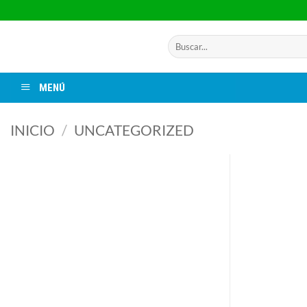
Saltar
al
contenido
Buscar
por:
MENÚ
INICIO
/
UNCATEGORIZED