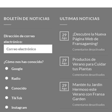
BOLETÍN DE NOTICIAS
ULTIMAS NOTICIAS
¡Descubre la Nueva
29
Dirección de correo
Ago
Página Web de
electrónico:
Fransagaming!
en
Comentarios desactivados
¡Desc
la
Productos de
29
¿Cómo nos has conocido?
Nuev
Ago
Verano para Cuidar
Págin
tus Plantas
Google
Web
en
Comentarios desactivados
de
Radio
Produ
Frans
de
Mantén tu Jardín
29
Veran
Conocido
Ago
Hermoso este
para
Verano con Fransa
Cuida
TikTok
Garden
tus
Plant
en
Comentarios desactivados
Instagram
Mant