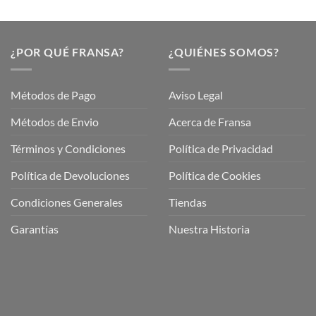
¿POR QUÉ FRANSA?
¿QUIÉNES SOMOS?
Métodos de Pago
Aviso Legal
Métodos de Envio
Acerca de Fransa
Términos y Condiciones
Política de Privacidad
ubre
Política de Devoluciones
Política de Cookies
a
a
Condiciones Generales
Tiendas
ctos
agaming!
Garantías
Nuestra Historia
o
r
as
én