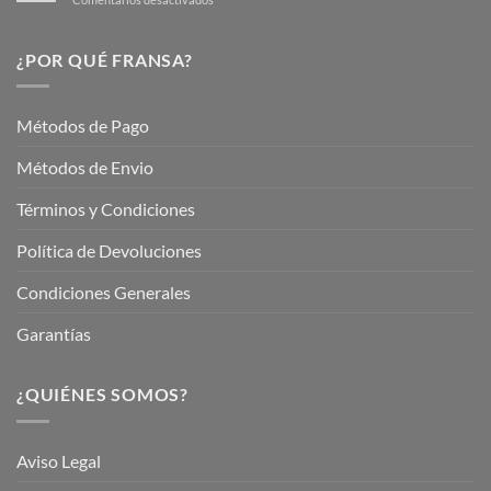
Hermoso
Descubre
este
Nuestros
Verano
Servicios
¿POR QUÉ FRANSA?
con
En
Fransa
Jardinería
Garden
Métodos de Pago
Métodos de Envio
Términos y Condiciones
Política de Devoluciones
Condiciones Generales
Garantías
¿QUIÉNES SOMOS?
Aviso Legal