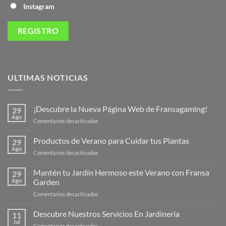
Instagram
ULTIMAS NOTICIAS
¡Descubre la Nueva Página Web de Fransagaming!
29
Ago
en
Comentarios desactivados
¡Descubre
la
Productos de Verano para Cuidar tus Plantas
29
Nueva
Ago
en
Comentarios desactivados
Página
Productos
Web
de
Mantén tu Jardín Hermoso este Verano con Fransa
de
29
Verano
Ago
Garden
Fransagaming!
para
en
Comentarios desactivados
Cuidar
Mantén
tus
tu
Descubre Nuestros Servicios En Jardinería
Plantas
11
Jardín
Jul
en
Comentarios desactivados