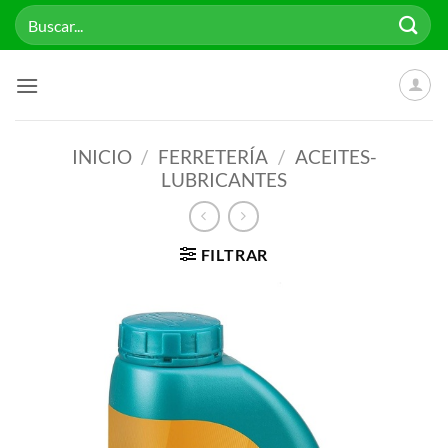
Saltar
Buscar
al
por:
contenido
INICIO
/
FERRETERÍA
/
ACEITES-
LUBRICANTES
FILTRAR