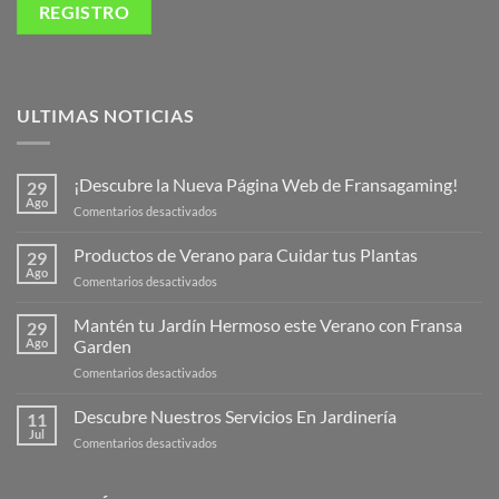
ULTIMAS NOTICIAS
¡Descubre la Nueva Página Web de Fransagaming!
29
Ago
en
Comentarios desactivados
¡Descubre
la
Productos de Verano para Cuidar tus Plantas
29
Nueva
Ago
en
Comentarios desactivados
Página
Productos
Web
de
Mantén tu Jardín Hermoso este Verano con Fransa
de
29
Verano
Ago
Garden
Fransagaming!
para
en
Comentarios desactivados
Cuidar
Mantén
tus
tu
Descubre Nuestros Servicios En Jardinería
Plantas
11
Jardín
Jul
en
Comentarios desactivados
Hermoso
Descubre
este
Nuestros
Verano
Servicios