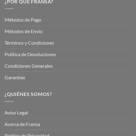
¿POR QUÉ FRANSA?
con
En
Fransa
Jardinería
Garden
Métodos de Pago
Métodos de Envio
Términos y Condiciones
Política de Devoluciones
Condiciones Generales
Garantías
¿QUIÉNES SOMOS?
Aviso Legal
Acerca de Fransa
Política de Privacidad