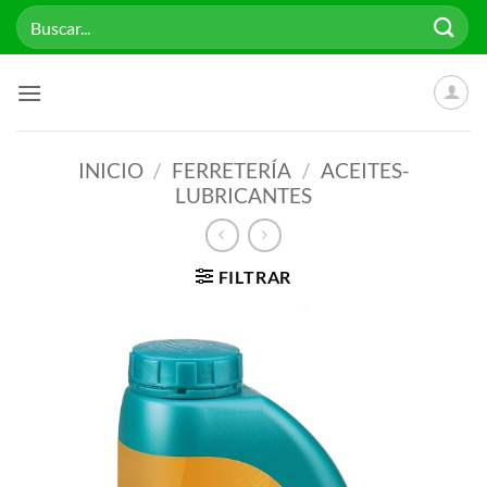
Saltar
Buscar
al
por:
contenido
INICIO
/
FERRETERÍA
/
ACEITES-
LUBRICANTES
FILTRAR