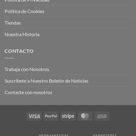
Política de Cookies
Tiendas
Nuestra Historia
CONTACTO
Trabaja con Nosotros
Suscríbete a Nuestro Boletín de Noticias
Contacte con nosotros
Visa
PayPal
Stripe
MasterCard
Cash
On
Delivery
HERRAMIENTAS
FERRETERÍA