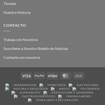
Tiendas
Nuestra Historia
CONTACTO
Trabaja con Nosotros
Suscríbete a Nuestro Boletín de Noticias
Contacte con nosotros
Visa
PayPal
Stripe
MasterCard
Cash
On
HERRAMIENTAS
FERRETERÍA
ELECTRICIDAD
Delivery
PINTURA Y DROGUERÍA
BAÑOS
FONTANERÍA
ILUMINACIÓN
AGRICULTURA Y GANADERÍA
ELECTRODOMÉSTICOS
FRANSA GARDEN
MOBILIARIO Y DECORACIÓN