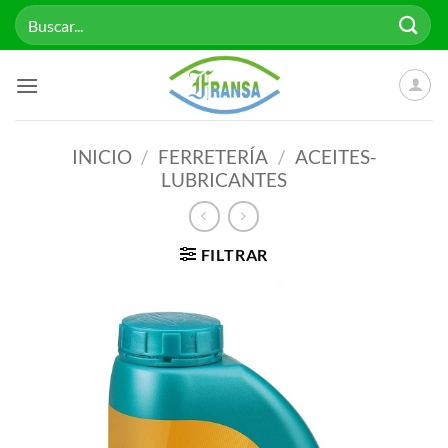
Saltar
Buscar
al
por:
contenido
INICIO
/
FERRETERÍA
/
ACEITES-
LUBRICANTES
FILTRAR