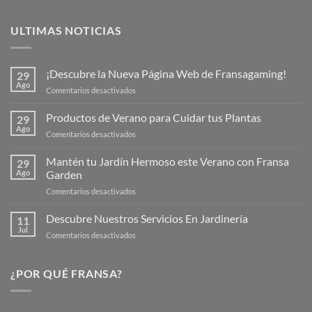
ULTIMAS NOTICIAS
¡Descubre la Nueva Página Web de Fransagaming!
29
Ago
en
Comentarios desactivados
¡Descubre
la
Productos de Verano para Cuidar tus Plantas
29
Nueva
Ago
en
Comentarios desactivados
Página
Productos
Web
de
Mantén tu Jardín Hermoso este Verano con Fransa
de
29
Verano
Ago
Garden
Fransagaming!
para
en
Comentarios desactivados
Cuidar
Mantén
tus
tu
Descubre Nuestros Servicios En Jardinería
Plantas
11
Jardín
Jul
en
Comentarios desactivados
Hermoso
Descubre
este
Nuestros
Verano
Servicios
¿POR QUÉ FRANSA?
con
En
Fransa
Jardinería
Garden