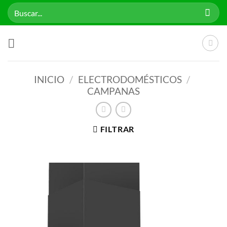
Saltar
Buscar
al
por:
contenido
INICIO
/
ELECTRODOMÉSTICOS
/
CAMPANAS
FILTRAR