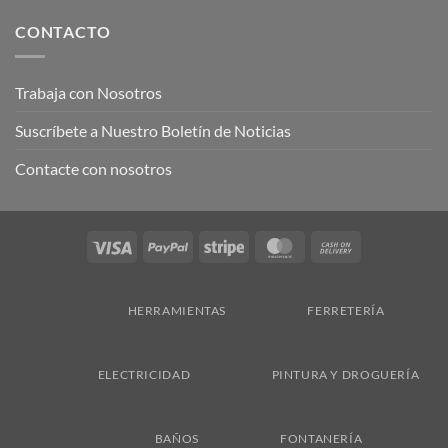
CONTACTO
Trabaja con Nosotros
Suscríbete a Nuestro Boletín de Noticias
Contacte con nosotros
Visa
PayPal
Stripe
MasterCard
Cash
On
Delivery
HERRAMIENTAS
FERRETERÍA
ELECTRICIDAD
PINTURA Y DROGUERÍA
BAÑOS
FONTANERÍA