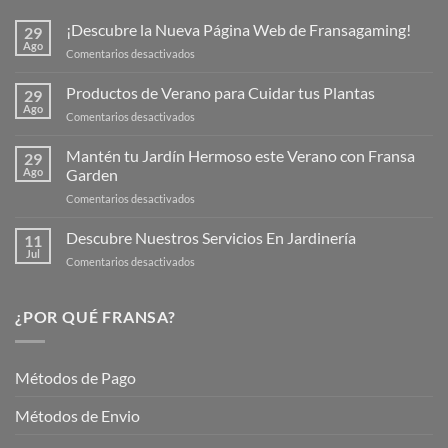
¡Descubre la Nueva Página Web de Fransagaming!
29
Ago
en
Comentarios desactivados
¡Descubre
la
Productos de Verano para Cuidar tus Plantas
29
Nueva
Ago
en
Comentarios desactivados
Página
Productos
Web
de
Mantén tu Jardín Hermoso este Verano con Fransa
de
29
Verano
Ago
Garden
Fransagaming!
para
en
Comentarios desactivados
Cuidar
Mantén
tus
tu
Descubre Nuestros Servicios En Jardinería
Plantas
11
Jardín
Jul
en
Comentarios desactivados
Hermoso
Descubre
este
Nuestros
Verano
Servicios
¿POR QUÉ FRANSA?
con
En
Fransa
Jardinería
Garden
Métodos de Pago
Métodos de Envio