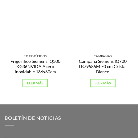
FRIGORÍFICOS
CAMPANAS
Frigorífico Siemens iQ300
Campana Siemens IQ700
KG36NVIDA Acero
LB79585M 70 cm Cristal
inoxidable 186x60cm
Blanco
LEER MÁS
LEER MÁS
BOLETÍN DE NOTICIAS