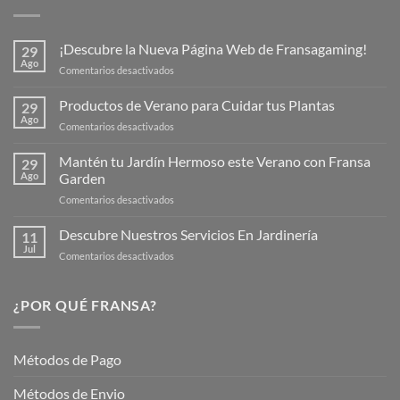
¡Descubre la Nueva Página Web de Fransagaming!
29
Ago
en
Comentarios desactivados
¡Descubre
la
Productos de Verano para Cuidar tus Plantas
29
Nueva
Ago
en
Comentarios desactivados
Página
Productos
Web
de
Mantén tu Jardín Hermoso este Verano con Fransa
de
29
Verano
Ago
Garden
Fransagaming!
para
en
Comentarios desactivados
Cuidar
Mantén
tus
tu
Descubre Nuestros Servicios En Jardinería
Plantas
11
Jardín
Jul
en
Comentarios desactivados
Hermoso
Descubre
este
Nuestros
Verano
Servicios
¿POR QUÉ FRANSA?
con
En
Fransa
Jardinería
Garden
Métodos de Pago
Métodos de Envio