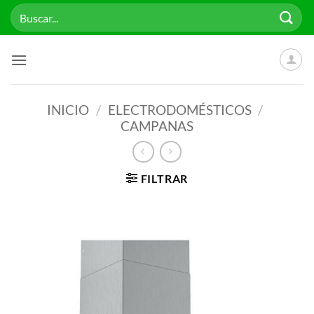
Saltar
Buscar
al
por:
contenido
INICIO
/
ELECTRODOMÉSTICOS
/
CAMPANAS
FILTRAR