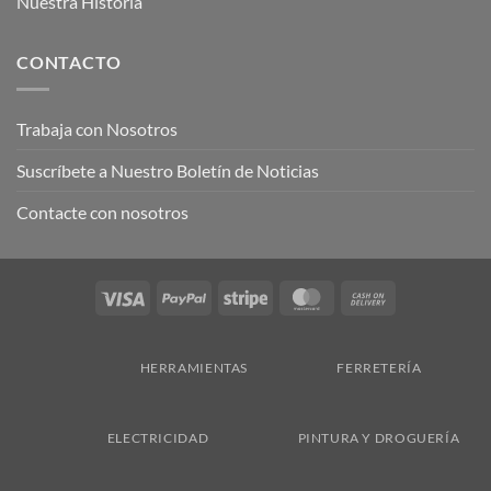
Nuestra Historia
CONTACTO
Trabaja con Nosotros
Suscríbete a Nuestro Boletín de Noticias
Contacte con nosotros
Visa
PayPal
Stripe
MasterCard
Cash
On
Delivery
HERRAMIENTAS
FERRETERÍA
ELECTRICIDAD
PINTURA Y DROGUERÍA