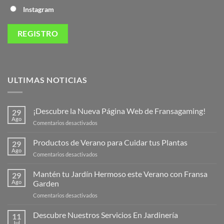
Instagram
ULTIMAS NOTICIAS
¡Descubre la Nueva Página Web de Fransagaming!
29
Ago
en
Comentarios desactivados
¡Descubre
la
Productos de Verano para Cuidar tus Plantas
29
Nueva
Ago
en
Comentarios desactivados
Página
Productos
Web
de
Mantén tu Jardín Hermoso este Verano con Fransa
de
29
Verano
Ago
Garden
Fransagaming!
para
en
Comentarios desactivados
Cuidar
Mantén
tus
tu
Descubre Nuestros Servicios En Jardinería
Plantas
11
Jardín
Jul