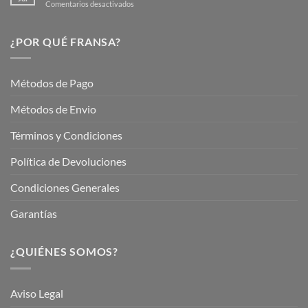
en
Comentarios desactivados
Hermoso
Descubre
este
Nuestros
Verano
Servicios
¿POR QUÉ FRANSA?
con
En
Fransa
Jardinería
Garden
Métodos de Pago
Métodos de Envio
Términos y Condiciones
Política de Devoluciones
Condiciones Generales
Garantías
¿QUIÉNES SOMOS?
Aviso Legal