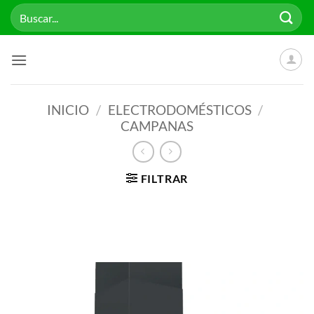
Saltar
Buscar
al
por:
contenido
INICIO
/
ELECTRODOMÉSTICOS
/
CAMPANAS
FILTRAR