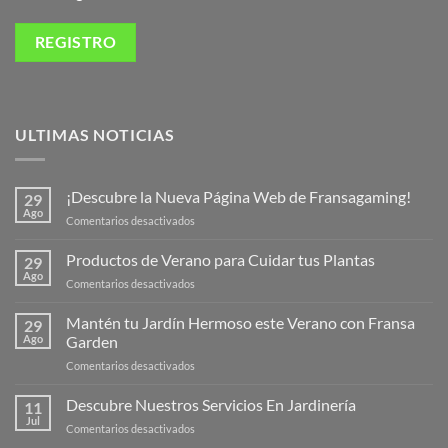
ULTIMAS NOTICIAS
¡Descubre la Nueva Página Web de Fransagaming!
29
Ago
en
Comentarios desactivados
¡Descubre
la
Productos de Verano para Cuidar tus Plantas
29
Nueva
Ago
en
Comentarios desactivados
Página
Productos
Web
de
Mantén tu Jardín Hermoso este Verano con Fransa
de
29
Verano
Ago
Garden
Fransagaming!
para
en
Comentarios desactivados
Cuidar
Mantén
tus
tu
Descubre Nuestros Servicios En Jardinería
Plantas
11
Jardín
Jul
en
Comentarios desactivados
Hermoso
Descubre