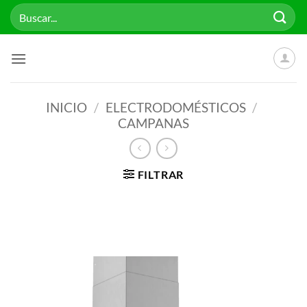
Saltar
Buscar
al
por:
contenido
INICIO
/
ELECTRODOMÉSTICOS
/
CAMPANAS
FILTRAR