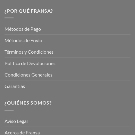
este
Nuestros
Verano
Servicios
¿POR QUÉ FRANSA?
con
En
Fransa
Jardinería
Garden
Métodos de Pago
Métodos de Envio
Términos y Condiciones
Política de Devoluciones
Condiciones Generales
Garantías
¿QUIÉNES SOMOS?
Aviso Legal
Acerca de Fransa