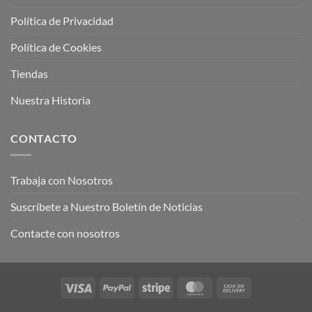
Política de Privacidad
Política de Cookies
Tiendas
Nuestra Historia
CONTACTO
Trabaja con Nosotros
Suscríbete a Nuestro Boletín de Noticias
Contacte con nosotros
Visa
PayPal
Stripe
MasterCard
Cash
On